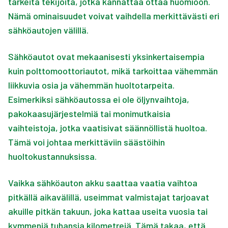
tärkeitä tekijöitä, jotka kannattaa ottaa huomioon.
Nämä ominaisuudet voivat vaihdella merkittävästi eri
sähköautojen välillä.
Sähköautot ovat mekaanisesti yksinkertaisempia
kuin polttomoottoriautot, mikä tarkoittaa vähemmän
liikkuvia osia ja vähemmän huoltotarpeita.
Esimerkiksi sähköautossa ei ole öljynvaihtoja,
pakokaasujärjestelmiä tai monimutkaisia
vaihteistoja, jotka vaatisivat säännöllistä huoltoa.
Tämä voi johtaa merkittäviin säästöihin
huoltokustannuksissa.
Vaikka sähköauton akku saattaa vaatia vaihtoa
pitkällä aikavälillä, useimmat valmistajat tarjoavat
akuille pitkän takuun, joka kattaa useita vuosia tai
kymmeniä tuhansia kilometrejä. Tämä takaa, että