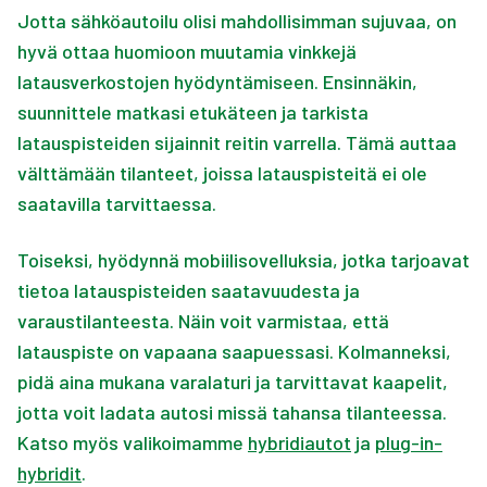
Jotta sähköautoilu olisi mahdollisimman sujuvaa, on
hyvä ottaa huomioon muutamia vinkkejä
latausverkostojen hyödyntämiseen. Ensinnäkin,
suunnittele matkasi etukäteen ja tarkista
latauspisteiden sijainnit reitin varrella. Tämä auttaa
välttämään tilanteet, joissa latauspisteitä ei ole
saatavilla tarvittaessa.
Toiseksi, hyödynnä mobiilisovelluksia, jotka tarjoavat
tietoa latauspisteiden saatavuudesta ja
varaustilanteesta. Näin voit varmistaa, että
latauspiste on vapaana saapuessasi. Kolmanneksi,
pidä aina mukana varalaturi ja tarvittavat kaapelit,
jotta voit ladata autosi missä tahansa tilanteessa.
Katso myös valikoimamme
hybridiautot
ja
plug-in-
hybridit
.