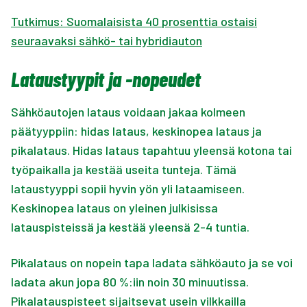
Tutkimus: Suomalaisista 40 prosenttia ostaisi
seuraavaksi sähkö- tai hybridiauton
Lataustyypit ja -nopeudet
Sähköautojen lataus voidaan jakaa kolmeen
päätyyppiin: hidas lataus, keskinopea lataus ja
pikalataus. Hidas lataus tapahtuu yleensä kotona tai
työpaikalla ja kestää useita tunteja. Tämä
lataustyyppi sopii hyvin yön yli lataamiseen.
Keskinopea lataus on yleinen julkisissa
latauspisteissä ja kestää yleensä 2-4 tuntia.
Pikalataus on nopein tapa ladata sähköauto ja se voi
ladata akun jopa 80 %:iin noin 30 minuutissa.
Pikalatauspisteet sijaitsevat usein vilkkailla