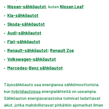
•
Nissan-sähköautot
, kuten
Nissan Leaf
•
Kia-sähköautot
•
Skoda-sähköautot
•
Audi-sähköautot
•
Fiat-sähköautot
•
Renault-sähköautot
:
Renault Zoe
•
Volkswagen-sähköautot
•
Mercedes-Benz sähköautot
Täyssähköauto saa energiansa sähkömoottorista,
kun
hybridiautoissa
energialähteitä on useampia.
Sähköauton energiavarastoina toimivat ladattavat
akut, jotka mahdollistavat pitkätkin ajomatkat ilman