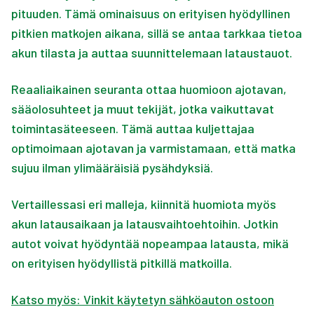
pituuden. Tämä ominaisuus on erityisen hyödyllinen
pitkien matkojen aikana, sillä se antaa tarkkaa tietoa
akun tilasta ja auttaa suunnittelemaan lataustauot.
Reaaliaikainen seuranta ottaa huomioon ajotavan,
sääolosuhteet ja muut tekijät, jotka vaikuttavat
toimintasäteeseen. Tämä auttaa kuljettajaa
optimoimaan ajotavan ja varmistamaan, että matka
sujuu ilman ylimääräisiä pysähdyksiä.
Vertaillessasi eri malleja, kiinnitä huomiota myös
akun latausaikaan ja latausvaihtoehtoihin. Jotkin
autot voivat hyödyntää nopeampaa latausta, mikä
on erityisen hyödyllistä pitkillä matkoilla.
Katso myös: Vinkit käytetyn sähköauton ostoon