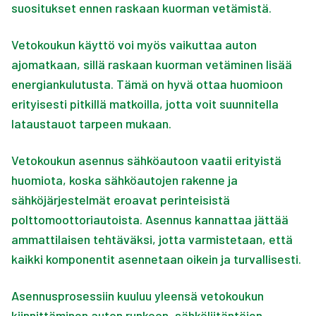
suositukset ennen raskaan kuorman vetämistä.
Vetokoukun käyttö voi myös vaikuttaa auton
ajomatkaan, sillä raskaan kuorman vetäminen lisää
energiankulutusta. Tämä on hyvä ottaa huomioon
erityisesti pitkillä matkoilla, jotta voit suunnitella
lataustauot tarpeen mukaan.
Vetokoukun asennus sähköautoon vaatii erityistä
huomiota, koska sähköautojen rakenne ja
sähköjärjestelmät eroavat perinteisistä
polttomoottoriautoista. Asennus kannattaa jättää
ammattilaisen tehtäväksi, jotta varmistetaan, että
kaikki komponentit asennetaan oikein ja turvallisesti.
Asennusprosessiin kuuluu yleensä vetokoukun
kiinnittäminen auton runkoon, sähköliitäntöjen