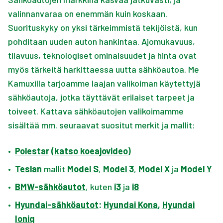
valinnanvaraa on enemmän kuin koskaan.
Suorituskyky on yksi tärkeimmistä tekijöistä, kun
pohditaan uuden auton hankintaa. Ajomukavuus,
tilavuus, teknologiset ominaisuudet ja hinta ovat
myös tärkeitä harkittaessa uutta sähköautoa. Me
Kamuxilla tarjoamme laajan valikoiman käytettyjä
sähköautoja, jotka täyttävät erilaiset tarpeet ja
toiveet. Kattava sähköautojen valikoimamme
sisältää mm. seuraavat suositut merkit ja mallit:
•
Polestar
(
katso koeajovideo
)
•
Teslan
mallit
Model S
,
Model 3
,
Model X
ja
Model Y
•
BMW-sähköautot
, kuten
i3
ja
i8
•
Hyundai-sähköautot
:
Hyundai Kona
,
Hyundai
Ioniq