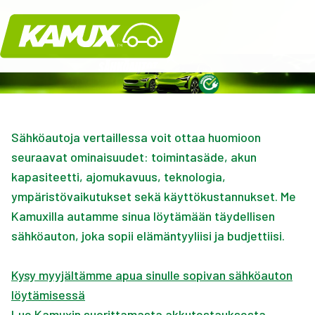
Kamux
Sähköautoja vertaillessa voit ottaa huomioon
seuraavat ominaisuudet: toimintasäde, akun
kapasiteetti, ajomukavuus, teknologia,
ympäristövaikutukset sekä käyttökustannukset. Me
Kamuxilla autamme sinua löytämään täydellisen
sähköauton, joka sopii elämäntyyliisi ja budjettiisi.
Kysy myyjältämme apua sinulle sopivan sähköauton
löytämisessä
Lue Kamuxin suorittamasta akkutestauksesta