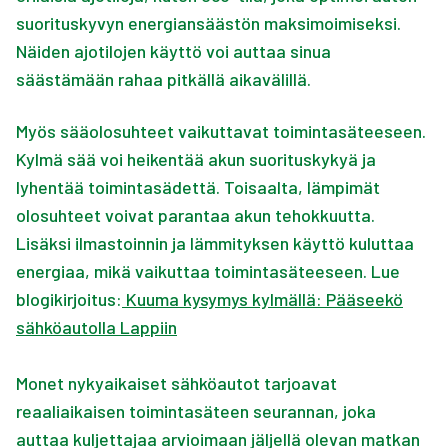
suorituskyvyn energiansäästön maksimoimiseksi.
Näiden ajotilojen käyttö voi auttaa sinua
säästämään rahaa pitkällä aikavälillä.
Myös sääolosuhteet vaikuttavat toimintasäteeseen.
Kylmä sää voi heikentää akun suorituskykyä ja
lyhentää toimintasädettä. Toisaalta, lämpimät
olosuhteet voivat parantaa akun tehokkuutta.
Lisäksi ilmastoinnin ja lämmityksen käyttö kuluttaa
energiaa, mikä vaikuttaa toimintasäteeseen. Lue
blogikirjoitus:
Kuuma kysymys kylmällä: Pääseekö
sähköautolla Lappiin
Monet nykyaikaiset sähköautot tarjoavat
reaaliaikaisen toimintasäteen seurannan, joka
auttaa kuljettajaa arvioimaan jäljellä olevan matkan