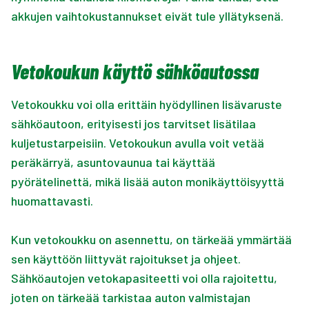
akkujen vaihtokustannukset eivät tule yllätyksenä.
Vetokoukun käyttö sähköautossa
Vetokoukku voi olla erittäin hyödyllinen lisävaruste
sähköautoon, erityisesti jos tarvitset lisätilaa
kuljetustarpeisiin. Vetokoukun avulla voit vetää
peräkärryä, asuntovaunua tai käyttää
pyörätelinettä, mikä lisää auton monikäyttöisyyttä
huomattavasti.
Kun vetokoukku on asennettu, on tärkeää ymmärtää
sen käyttöön liittyvät rajoitukset ja ohjeet.
Sähköautojen vetokapasiteetti voi olla rajoitettu,
joten on tärkeää tarkistaa auton valmistajan