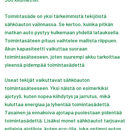
Toimintasäde on yksi tärkeimmistä tekijöistä
sähköauton valinnassa. Se kertoo, kuinka pitkän
matkan auto pystyy kulkemaan yhdellä latauksella.
Toimintasäteen pituus vaihtelee mallista riippuen.
Akun kapasiteetti vaikuttaa suoraan
toimintasäteeseen, joten suurempi akku tarkoittaa
yleensä pidempää toimintasädettä.
Useat tekijät vaikuttavat sähköauton
toimintasäteeseen. Yksi näistä on esimerkiksi
ajotyyli, kuten nopea kiihdytys ja jarrutus, mikä
kuluttaa energiaa ja lyhentää toimintasädettä.
Tasainen ja ennakoiva ajotapa puolestaan pidentää
toimintasädettä. Lisäksi monet sähköautot tarjoavat
erilaisia ajotiloja, kuten eco-tila, joka optimoi auton