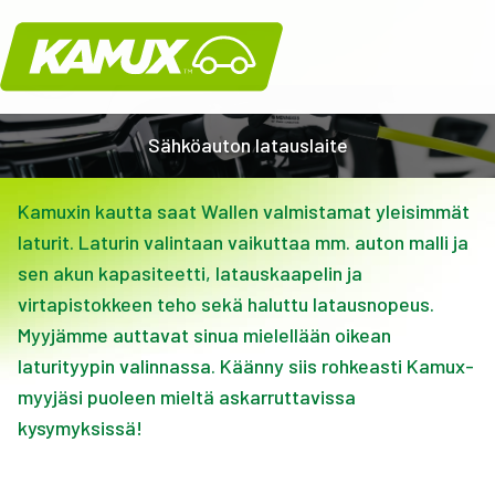
Kamux
Sähköauton latauslaite
Kamuxin kautta saat Wallen valmistamat yleisimmät
laturit. Laturin valintaan vaikuttaa mm. auton malli ja
sen akun kapasiteetti, latauskaapelin ja
virtapistokkeen teho sekä haluttu latausnopeus.
Myyjämme auttavat sinua mielellään oikean
laturityypin valinnassa. Käänny siis rohkeasti Kamux-
myyjäsi puoleen mieltä askarruttavissa
kysymyksissä!