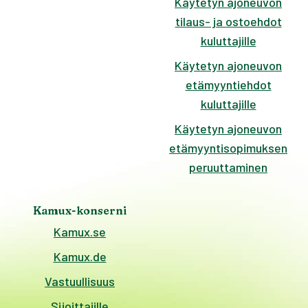
Käytetyn ajoneuvon
tilaus- ja ostoehdot
kuluttajille
Käytetyn ajoneuvon
etämyyntiehdot
kuluttajille
Käytetyn ajoneuvon
etämyyntisopimuksen
peruuttaminen
Kamux-konserni
Kamux.se
Kamux.de
Vastuullisuus
Sijoittajille