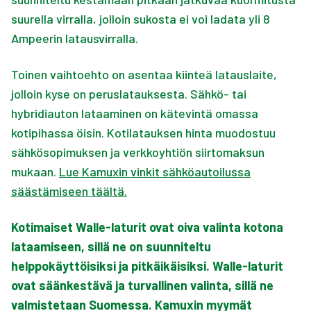
suurella virralla, jolloin sukosta ei voi ladata yli 8
Ampeerin latausvirralla.
Toinen vaihtoehto on asentaa kiinteä latauslaite,
jolloin kyse on peruslatauksesta. Sähkö- tai
hybridiauton lataaminen on kätevintä omassa
kotipihassa öisin. Kotilatauksen hinta muodostuu
sähkösopimuksen ja verkkoyhtiön siirtomaksun
mukaan.
Lue Kamuxin vinkit sähköautoilussa
säästämiseen täältä.
Kotimaiset Walle-laturit ovat oiva valinta kotona
lataamiseen, sillä ne on suunniteltu
helppokäyttöisiksi ja pitkäikäisiksi. Walle-laturit
ovat säänkestävä ja turvallinen valinta, sillä ne
valmistetaan Suomessa. Kamuxin myymät