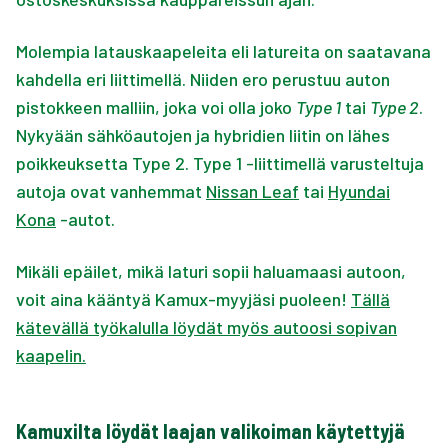
Molempia latauskaapeleita eli latureita on saatavana
kahdella eri liittimellä. Niiden ero perustuu auton
pistokkeen malliin, joka voi olla joko
Type 1
tai
Type 2
.
Nykyään sähköautojen ja hybridien liitin on lähes
poikkeuksetta Type 2. Type 1 -liittimellä varusteltuja
autoja ovat vanhemmat
Nissan Leaf
tai
Hyundai
Kona
-autot.
Mikäli epäilet, mikä laturi sopii haluamaasi autoon,
voit aina kääntyä Kamux-myyjäsi puoleen!
Tällä
kätevällä työkalulla löydät myös autoosi sopivan
kaapelin.
Kamuxilta löydät laajan valikoiman käytettyjä