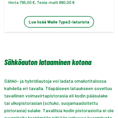
Hinta 795,00 €, Tesla-malli 880,00 €
Lue lisää Walle Type2-laturista
Sähköauton lataaminen kotona
Sähkö- ja hybridiautoja voi ladata omakotitalossa
kahdella eri tavalla. Tilapäiseen lataukseen soveltuu
tavallinen voimavirtapistorasia eli kodin pääsulake
tai ulkopistorasian (
schuko
, suojamaadoitettu
pistorasia) sulake. Tavallisia kodin pistorasioita ei ole
suunniteltu kestämään pitkään jatkuvaa kuormitusta