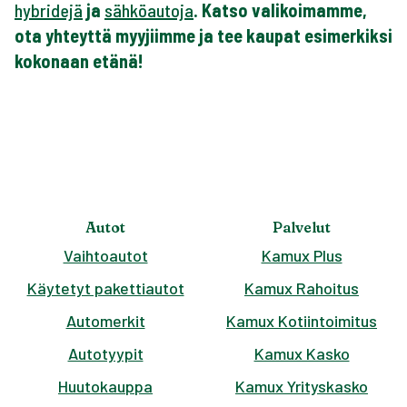
hybridejä
ja
sähköautoja
. Katso valikoimamme,
ota yhteyttä myyjiimme ja tee kaupat esimerkiksi
kokonaan etänä!
Autot
Palvelut
Vaihtoautot
Kamux Plus
Käytetyt pakettiautot
Kamux Rahoitus
Automerkit
Kamux Kotiintoimitus
Autotyypit
Kamux Kasko
Huutokauppa
Kamux Yrityskasko