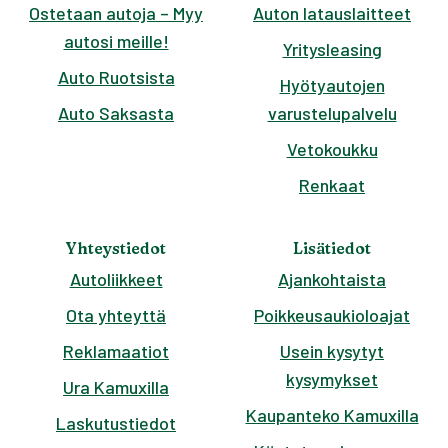
Ostetaan autoja – Myy
Auton latauslaitteet
autosi meille!
Yritysleasing
Auto Ruotsista
Hyötyautojen
Auto Saksasta
varustelupalvelu
Vetokoukku
Renkaat
Yhteystiedot
Lisätiedot
Autoliikkeet
Ajankohtaista
Ota yhteyttä
Poikkeusaukioloajat
Reklamaatiot
Usein kysytyt
kysymykset
Ura Kamuxilla
Kaupanteko Kamuxilla
Laskutustiedot