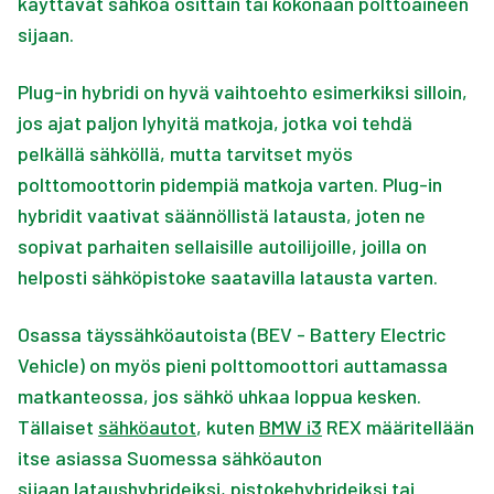
käyttävät sähköä osittain tai kokonaan polttoaineen
sijaan.
Plug-in hybridi on hyvä vaihtoehto esimerkiksi silloin,
jos ajat paljon lyhyitä matkoja, jotka voi tehdä
pelkällä sähköllä, mutta tarvitset myös
polttomoottorin pidempiä matkoja varten. Plug-in
hybridit vaativat säännöllistä latausta, joten ne
sopivat parhaiten sellaisille autoilijoille, joilla on
helposti sähköpistoke saatavilla latausta varten.
Osassa täyssähköautoista (BEV - Battery Electric
Vehicle) on myös pieni polttomoottori auttamassa
matkanteossa, jos sähkö uhkaa loppua kesken.
Tällaiset
sähköautot
, kuten
BMW i3
REX määritellään
itse asiassa Suomessa sähköauton
sijaan lataushybrideiksi, pistokehybrideiksi tai