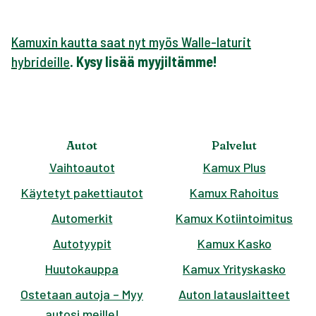
Kamuxin kautta saat nyt myös Walle-laturit
hybrideille
. Kysy lisää myyjiltämme!
Autot
Palvelut
Vaihtoautot
Kamux Plus
Käytetyt pakettiautot
Kamux Rahoitus
Automerkit
Kamux Kotiintoimitus
Autotyypit
Kamux Kasko
Huutokauppa
Kamux Yrityskasko
Ostetaan autoja – Myy
Auton latauslaitteet
autosi meille!