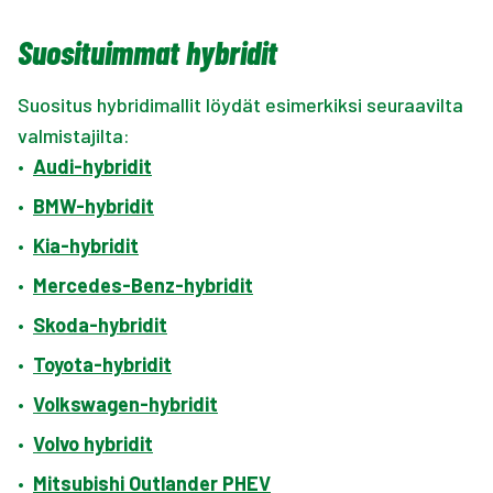
Suosituimmat hybridit
Suositus hybridimallit löydät esimerkiksi seuraavilta
valmistajilta:
•
Audi-hybridit
•
BMW-hybridit
•
Kia-hybridit
•
Mercedes-Benz-hybridit
•
Skoda-hybridit
•
Toyota-hybridit
•
Volkswagen-hybridit
•
Volvo hybridit
•
Mitsubishi Outlander PHEV