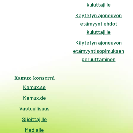
kuluttajille
Käytetyn ajoneuvon
etämyyntiehdot
kuluttajille
Käytetyn ajoneuvon
etämyyntisopimuksen
peruuttaminen
Kamux-konserni
Kamux.se
Kamux.de
Vastuullisuus
Sijoittajille
Medialle