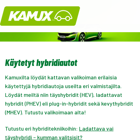
Kamux
Käytetyt hybridiautot
Kamuxilta löydät kattavan valikoiman erilaisia
käytettyjä hybridiautoja useilta eri valmistajilta.
Löydät meiltä niin täyshybridit (HEV), ladattavat
hybridit (PHEV) eli plug-in-hybridit sekä kevythybridit
(MHEV). Tutustu valikoimaan alta!
Tutustu eri hybriditekniikoihin:
Ladattava vai
täyshybridi – kumman valitsisit?