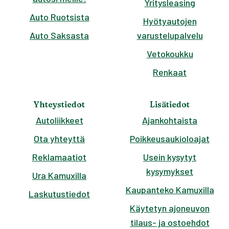
Yritysleasing
Auto Ruotsista
Hyötyautojen
Auto Saksasta
varustelupalvelu
Vetokoukku
Renkaat
Yhteystiedot
Lisätiedot
Autoliikkeet
Ajankohtaista
Ota yhteyttä
Poikkeusaukioloajat
Reklamaatiot
Usein kysytyt
kysymykset
Ura Kamuxilla
Kaupanteko Kamuxilla
Laskutustiedot
Käytetyn ajoneuvon
tilaus- ja ostoehdot