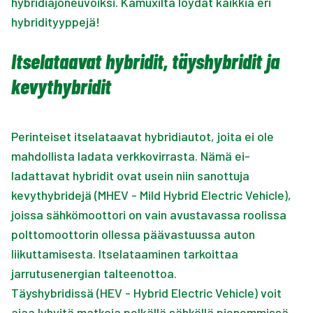
hybridiajoneuvoiksi. Kamuxilta löydät kaikkia eri
hybridityyppejä!
Itselataavat hybridit, täyshybridit ja
kevythybridit
Perinteiset itselataavat hybridiautot, joita ei ole
mahdollista ladata verkkovirrasta. Nämä ei-
ladattavat hybridit ovat usein niin sanottuja
kevythybridejä (MHEV - Mild Hybrid Electric Vehicle),
joissa sähkömoottori on vain avustavassa roolissa
polttomoottorin ollessa päävastuussa auton
liikuttamisesta. Itselataaminen tarkoittaa
jarrutusenergian talteenottoa.
Täyshybridissä (HEV - Hybrid Electric Vehicle) voit
ajaa lyhyitä matkoja pelkällä sähköllä pienemmissä