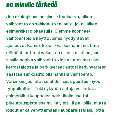
on minulle tärkeää
Jos ekologisuus on sinulle itseisarvo, oikea
vaihtoehto on sähköauto tai auto, joka kulkee
esimerkiksi biokaasulla. Olemme koonneet
vaihtoehtoisia käyttövoimia hyödyntävät
ajoneuvot Kamux Green -valikoimaamme. Oma
elämäntilanteesi vaikuttaa siihen, mikä on juuri
sinulle sopiva vaihtoehto. Jos asut esimerkiksi
kerrostalossa ja parkkeeraat autosi kadunvarteen,
saattaa sähköauto olla hankala vaihtoehto.
Varsinkin, jos latausmahdollisuus puuttuu myös
työpaikaltasi. Toki nykyään autoja voi ladata
esimerkiksi kauppojen parkkihalleissa tai
pikalatauspisteissä muilla yleisillä paikoilla, mutta
joudut ehkä venyttämään kauppareissujasi, jotta