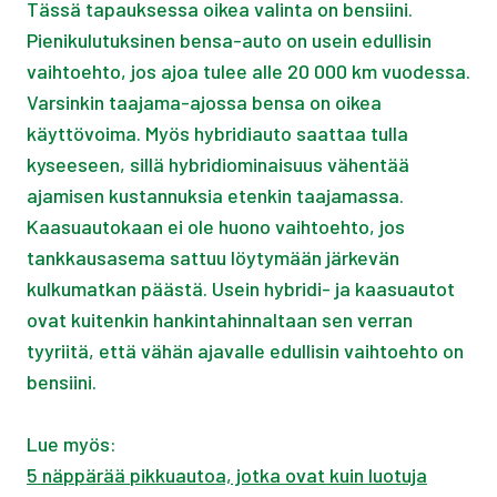
Tässä tapauksessa oikea valinta on bensiini.
Pienikulutuksinen bensa-auto on usein edullisin
vaihtoehto, jos ajoa tulee alle 20 000 km vuodessa.
Varsinkin taajama-ajossa bensa on oikea
käyttövoima. Myös hybridiauto saattaa tulla
kyseeseen, sillä hybridiominaisuus vähentää
ajamisen kustannuksia etenkin taajamassa.
Kaasuautokaan ei ole huono vaihtoehto, jos
tankkausasema sattuu löytymään järkevän
kulkumatkan päästä. Usein hybridi- ja kaasuautot
ovat kuitenkin hankintahinnaltaan sen verran
tyyriitä, että vähän ajavalle edullisin vaihtoehto on
bensiini.
Lue myös:
5 näppärää pikkuautoa, jotka ovat kuin luotuja