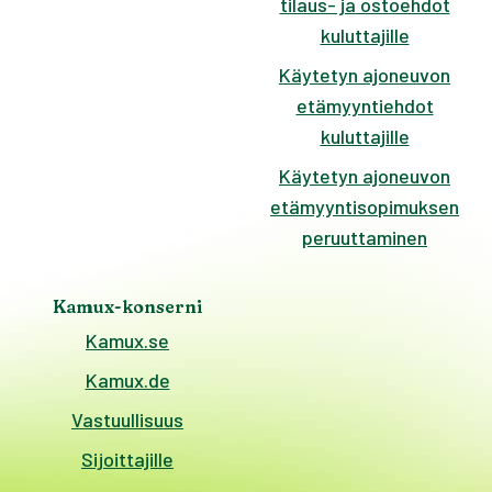
tilaus- ja ostoehdot
kuluttajille
Käytetyn ajoneuvon
etämyyntiehdot
kuluttajille
Käytetyn ajoneuvon
etämyyntisopimuksen
peruuttaminen
Kamux-konserni
Kamux.se
Kamux.de
Vastuullisuus
Sijoittajille