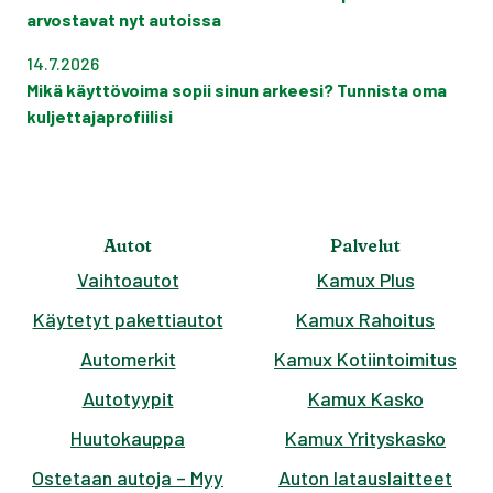
arvostavat nyt autoissa
14.7.2026
Mikä käyttövoima sopii sinun arkeesi? Tunnista oma
kuljettajaprofiilisi
Autot
Palvelut
Vaihtoautot
Kamux Plus
Käytetyt pakettiautot
Kamux Rahoitus
Automerkit
Kamux Kotiintoimitus
Autotyypit
Kamux Kasko
Huutokauppa
Kamux Yrityskasko
Ostetaan autoja – Myy
Auton latauslaitteet