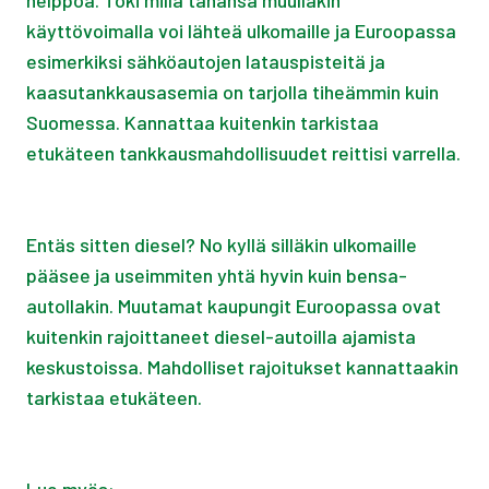
helppoa. Toki millä tahansa muullakin
käyttövoimalla voi lähteä ulkomaille ja Euroopassa
esimerkiksi sähköautojen latauspisteitä ja
kaasutankkausasemia on tarjolla tiheämmin kuin
Suomessa. Kannattaa kuitenkin tarkistaa
etukäteen tankkausmahdollisuudet reittisi varrella.
Entäs sitten diesel? No kyllä silläkin ulkomaille
pääsee ja useimmiten yhtä hyvin kuin bensa-
autollakin. Muutamat kaupungit Euroopassa ovat
kuitenkin rajoittaneet diesel-autoilla ajamista
keskustoissa. Mahdolliset rajoitukset kannattaakin
tarkistaa etukäteen.