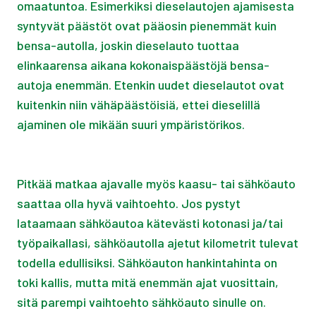
omaatuntoa. Esimerkiksi dieselautojen ajamisesta
syntyvät päästöt ovat pääosin pienemmät kuin
bensa-autolla, joskin dieselauto tuottaa
elinkaarensa aikana kokonaispäästöjä bensa-
autoja enemmän. Etenkin uudet dieselautot ovat
kuitenkin niin vähäpäästöisiä, ettei dieselillä
ajaminen ole mikään suuri ympäristörikos.
Pitkää matkaa ajavalle myös kaasu- tai sähköauto
saattaa olla hyvä vaihtoehto. Jos pystyt
lataamaan sähköautoa kätevästi kotonasi ja/tai
työpaikallasi, sähköautolla ajetut kilometrit tulevat
todella edullisiksi. Sähköauton hankintahinta on
toki kallis, mutta mitä enemmän ajat vuosittain,
sitä parempi vaihtoehto sähköauto sinulle on.