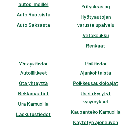
autosi meille!
Yritysleasing
Auto Ruotsista
Hyötyautojen
Auto Saksasta
varustelupalvelu
Vetokoukku
Renkaat
Yhteystiedot
Lisätiedot
Autoliikkeet
Ajankohtaista
Ota yhteyttä
Poikkeusaukioloajat
Reklamaatiot
Usein kysytyt
kysymykset
Ura Kamuxilla
Kaupanteko Kamuxilla
Laskutustiedot
Käytetyn ajoneuvon