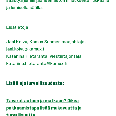
säästyä jumiin jääneen auton hinaukselta liukkaalla
ja lumisella säällä.
Lisätietoja:
Jani Koivu, Kamux Suomen maajohtaja,
jani.koivu@kamux.fi
Katariina Hietaranta, viestintäjohtaja,
katariina.hietaranta@kamux.fi
Lisää ajoturvallisuudesta:
Tavarat autoon ja matkaan? Oikea
pakkaamistapa lisää mukavuutta ja
turvallisuutta