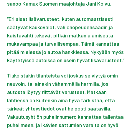
sanoo Kamux Suomen maajohtaja Jani Koivu.
”Erilaiset lisävarusteet, kuten automaattisesti
säätyvät kaukovalot, vakionopeudensäädin ja
kaistavahti tekevät pitkän matkan ajamisesta
mukavampaa ja turvallisempaa. Tämä kannattaa
pitää mielessä jo autoa hankkiessa. Nykyään myös
käytetyissä autoissa on usein hyvät lisävarusteet.”
Tiukoistakin tilanteista voi joskus selviytyä omin
neuvoin, tai ainakin vähemmällä harmilla, jos
autosta löytyy riittävät varusteet. Matkaan
lähtiessä on kuitenkin aina hyvä tarkistaa, että
tärkeät yhteystiedot ovat helposti saatavilla.
Vakuutusyhtiön puhelinnumero kannattaa tallentaa
puhelimeen, ja ikävien sattumien varalta on hyvä