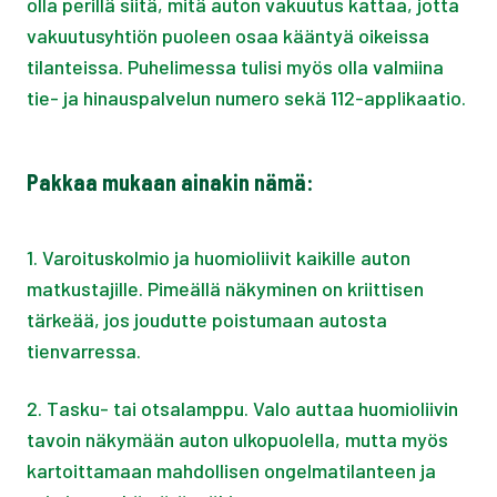
olla perillä siitä, mitä auton vakuutus kattaa, jotta
vakuutusyhtiön puoleen osaa kääntyä oikeissa
tilanteissa. Puhelimessa tulisi myös olla valmiina
tie- ja hinauspalvelun numero sekä 112-applikaatio.
Pakkaa mukaan ainakin nämä:
1. Varoituskolmio ja huomioliivit kaikille auton
matkustajille. Pimeällä näkyminen on kriittisen
tärkeää, jos joudutte poistumaan autosta
tienvarressa.
2. Tasku- tai otsalamppu. Valo auttaa huomioliivin
tavoin näkymään auton ulkopuolella, mutta myös
kartoittamaan mahdollisen ongelmatilanteen ja