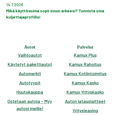
14.7.2026
Mikä käyttövoima sopii sinun arkeesi? Tunnista oma
kuljettajaprofiilisi
Autot
Palvelut
Vaihtoautot
Kamux Plus
Käytetyt pakettiautot
Kamux Rahoitus
Automerkit
Kamux Kotiintoimitus
Autotyypit
Kamux Kasko
Huutokauppa
Kamux Yrityskasko
Ostetaan autoja – Myy
Auton latauslaitteet
autosi meille!
Yritysleasing