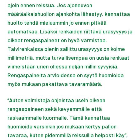
ajoin ennen reissua. Jos ajoneuvon
määräaikaishuollon ajankohta lähestyy, kannattaa
huolto tehdä mieluummin jo ennen pitkää
automatkaa. Lisäksi renkaiden riittävä urasyvyys ja
oikeat rengaspaineet on hyvä varmistaa.
Talvirenkaissa pienin sallittu urasyvyys on kolme
millimetriä, mutta turvallisempaa on uusia renkaat
viimeistään urien ollessa neljän millin syvyisiä.
Rengaspaineita arvioidessa on syytä huomioida
myös mukaan pakattava tavaramäärä.
”Auton valmistaja ohjeistaa usein oikean
rengaspaineen sekä kevyemmälle että
raskaammalle kuormalle. Tämä kannattaa
huomioida varsinkin jos mukaan kertyy paljon
tavaraa, kuten pidemmillä reissuilla helposti käy”,