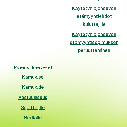
Käytetyn ajoneuvon
etämyyntiehdot
kuluttajille
Käytetyn ajoneuvon
etämyyntisopimuksen
peruuttaminen
Kamux-konserni
Kamux.se
Kamux.de
Vastuullisuus
Sijoittajille
Medialle