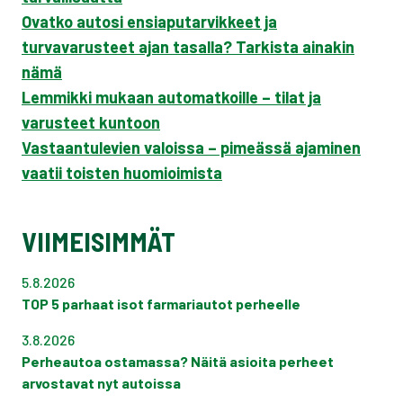
Ovatko autosi ensiaputarvikkeet ja
turvavarusteet ajan tasalla? Tarkista ainakin
nämä
Lemmikki mukaan automatkoille – tilat ja
varusteet kuntoon
Vastaantulevien valoissa – pimeässä ajaminen
vaatii toisten huomioimista
VIIMEISIMMÄT
5.8.2026
TOP 5 parhaat isot farmariautot perheelle
3.8.2026
Perheautoa ostamassa? Näitä asioita perheet
arvostavat nyt autoissa