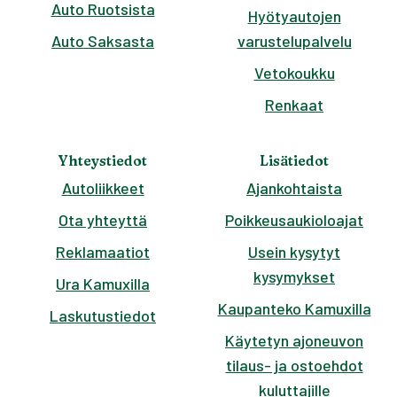
Auto Ruotsista
Hyötyautojen
Auto Saksasta
varustelupalvelu
Vetokoukku
Renkaat
Yhteystiedot
Lisätiedot
Autoliikkeet
Ajankohtaista
Ota yhteyttä
Poikkeusaukioloajat
Reklamaatiot
Usein kysytyt
kysymykset
Ura Kamuxilla
Kaupanteko Kamuxilla
Laskutustiedot
Käytetyn ajoneuvon
tilaus- ja ostoehdot
kuluttajille