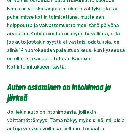
on valmis ostamaan auton näkemättä suoraan
Kamuxin verkkokaupasta, chatin välityksellä tai
puhelimitse kotiin toimitettuna, mutta sen
helppoutta ja vaivattomuutta moni tänä päivänä
arvostaa. Kotiintoimitus on myös turvallista, sillä
jos auto jostakin syystä ei vastaisi odotuksia, on
siinä 14 vuorokauden palautusoikeus, kun kyseessä
on ollut etäkauppa. Tutustu Kamuxin
Kotiintoimitukseen tästä.
Auton ostaminen on intohimoa ja
järkeä
Joillekin auto on intohimoasia, joillekin
välttämättömyys. Tämä näkyy myös siinä, millaisia
autoja verkkosivuilla katsellaan. Toisaalta