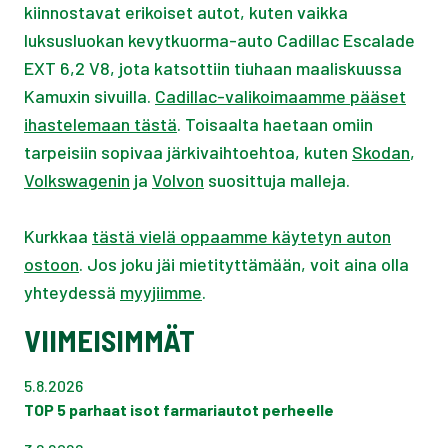
kiinnostavat erikoiset autot, kuten vaikka
luksusluokan kevytkuorma-auto Cadillac Escalade
EXT 6,2 V8, jota katsottiin tiuhaan maaliskuussa
Kamuxin sivuilla.
Cadillac-valikoimaamme pääset
ihastelemaan tästä
. Toisaalta haetaan omiin
tarpeisiin sopivaa järkivaihtoehtoa, kuten
Skodan
,
Volkswagenin
ja
Volvon
suosittuja malleja.
Kurkkaa
tästä vielä oppaamme käytetyn auton
ostoon
. Jos joku jäi mietityttämään, voit aina olla
yhteydessä
myyjiimme
.
VIIMEISIMMÄT
5.8.2026
TOP 5 parhaat isot farmariautot perheelle