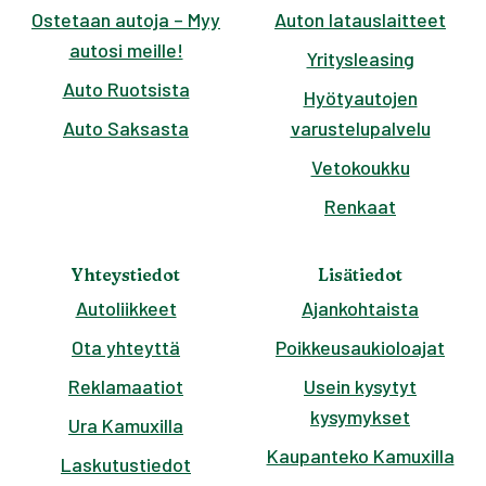
Ostetaan autoja – Myy
Auton latauslaitteet
autosi meille!
Yritysleasing
Auto Ruotsista
Hyötyautojen
Auto Saksasta
varustelupalvelu
Vetokoukku
Renkaat
Yhteystiedot
Lisätiedot
Autoliikkeet
Ajankohtaista
Ota yhteyttä
Poikkeusaukioloajat
Reklamaatiot
Usein kysytyt
kysymykset
Ura Kamuxilla
Kaupanteko Kamuxilla
Laskutustiedot