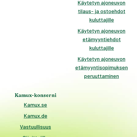
Käytetyn ajoneuvon
tilaus- ja ostoehdot
kuluttajille
Käytetyn ajoneuvon
etämyyntiehdot
kuluttajille
Käytetyn ajoneuvon
etämyyntisopimuksen
peruuttaminen
Kamux-konserni
Kamux.se
Kamux.de
Vastuullisuus