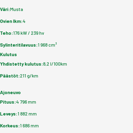
Väri
:
Musta
Ovien lkm
:
4
Teho
:
176 kW / 239 hv
Sylinteritilavuus
:
1 968 cm³
Kulutus
Yhdistetty kulutus
:
8,2 l/100km
Päästöt
:
211 g/km
Ajoneuvo
Pituus
:
4 796 mm
Leveys
:
1 882 mm
Korkeus
:
1 686 mm