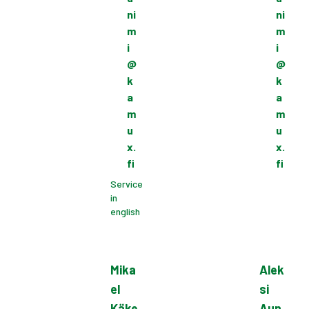
ni
ni
m
m
i
i
@
@
k
k
a
a
m
m
u
u
x.
x.
fi
fi
Service
in
english
Mika
Alek
el
si
Käke
Aun