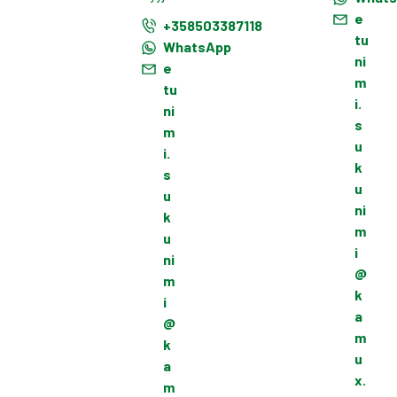
e
+358503387118
tu
WhatsApp
ni
e
m
tu
i.
ni
s
m
u
i.
k
s
u
u
ni
k
m
u
i
ni
@
m
k
i
a
@
m
k
u
a
x.
m