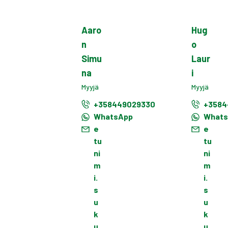
Aaro
Hug
n
o
Simu
Laur
na
i
Myyjä
Myyjä
+358449029330
+3584
WhatsApp
What
e
e
tu
tu
ni
ni
m
m
i.
i.
s
s
u
u
k
k
u
u