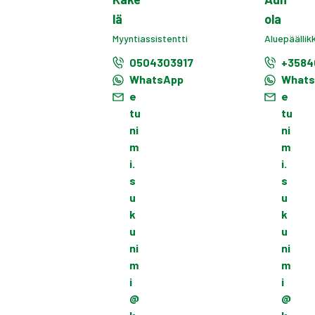
lä
ola
Myyntiassistentti
Aluepäällik
0504303917
+3584
WhatsApp
What
e
e
tu
tu
ni
ni
m
m
i.
i.
s
s
u
u
k
k
u
u
ni
ni
m
m
i
i
@
@