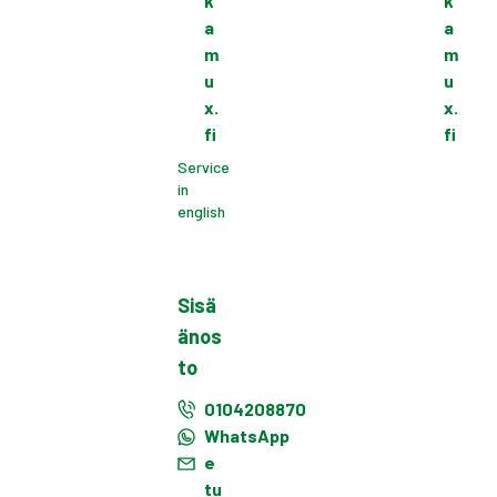
k
k
a
a
m
m
u
u
x.
x.
fi
fi
Service
in
english
Sisä
änos
to
0104208870
WhatsApp
e
tu