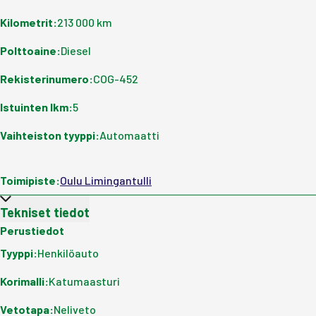
Kilometrit
:
213 000 km
Polttoaine
:
Diesel
Rekisterinumero
:
COG-452
Istuinten lkm
:
5
Vaihteiston tyyppi
:
Automaatti
Toimipiste
:
Oulu Limingantulli
Tekniset tiedot
Perustiedot
Tyyppi
:
Henkilöauto
Korimalli
:
Katumaasturi
Vetotapa
:
Neliveto