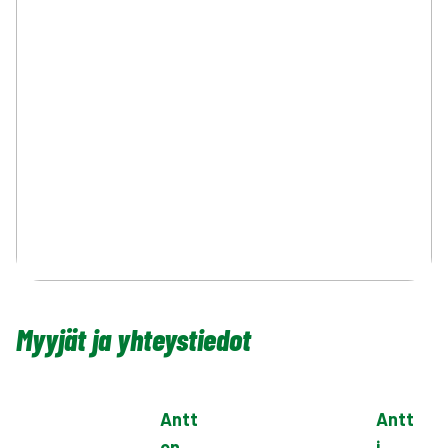
Myyjät ja yhteystiedot
Antt
Antt
on
i