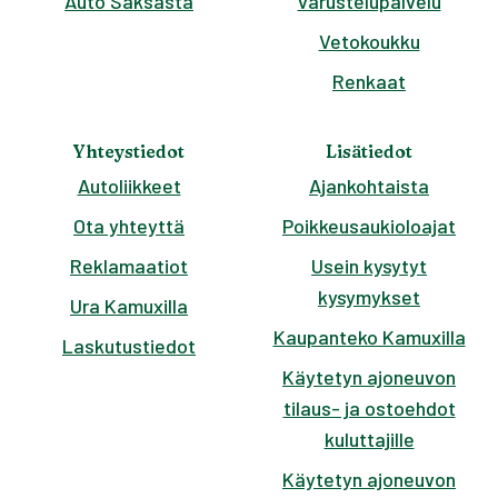
Auto Saksasta
varustelupalvelu
Vetokoukku
Renkaat
Yhteystiedot
Lisätiedot
Autoliikkeet
Ajankohtaista
Ota yhteyttä
Poikkeusaukioloajat
Reklamaatiot
Usein kysytyt
kysymykset
Ura Kamuxilla
Kaupanteko Kamuxilla
Laskutustiedot
Käytetyn ajoneuvon
tilaus- ja ostoehdot
kuluttajille
Käytetyn ajoneuvon