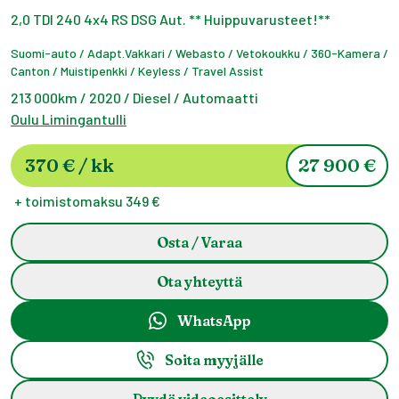
2,0 TDI 240 4x4 RS DSG Aut. ** Huippuvarusteet!**
Suomi-auto / Adapt.Vakkari / Webasto / Vetokoukku / 360-Kamera /
Canton / Muistipenkki / Keyless / Travel Assist
213 000km
/
2020
/
Diesel
/
Automaatti
Oulu Limingantulli
370 €
/
kk
27 900 €
+ toimistomaksu
349
€
Osta / Varaa
Ota yhteyttä
WhatsApp
Soita myyjälle
Pyydä videoesittely