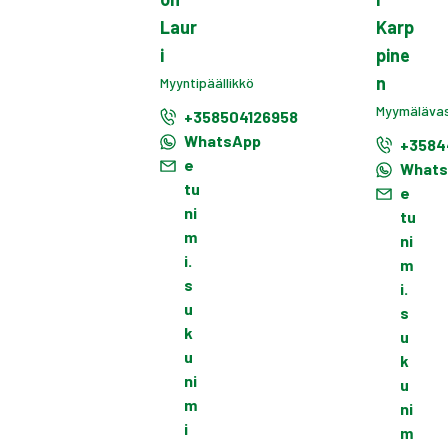
Laur
Karp
i
pine
n
Myyntipäällikkö
Myymäläva
+358504126958
WhatsApp
+3584
e
What
tu
e
ni
tu
m
ni
i.
m
s
i.
u
s
k
u
u
k
ni
u
m
ni
i
m