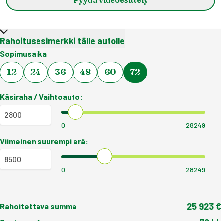
Rahoitusesimerkki tälle autolle
Sopimusaika
12
24
36
48
60
72
Käsiraha / Vaihtoauto:
0
28249
Viimeinen suurempi erä:
0
28249
25 923
€
Rahoitettava summa