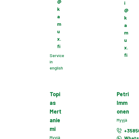
@
i
k
@
a
k
m
a
u
m
x.
u
fi
x.
fi
Service
in
english
Topi
Petri
as
Imm
Mert
onen
anie
Myyjä
mi
+3585
Myyjä
What