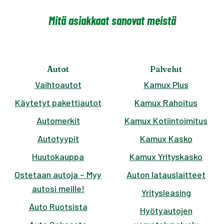
Mitä asiakkaat sanovat meistä
Autot
Palvelut
Vaihtoautot
Kamux Plus
Käytetyt pakettiautot
Kamux Rahoitus
Automerkit
Kamux Kotiintoimitus
Autotyypit
Kamux Kasko
Huutokauppa
Kamux Yrityskasko
Ostetaan autoja – Myy
Auton latauslaitteet
autosi meille!
Yritysleasing
Auto Ruotsista
Hyötyautojen