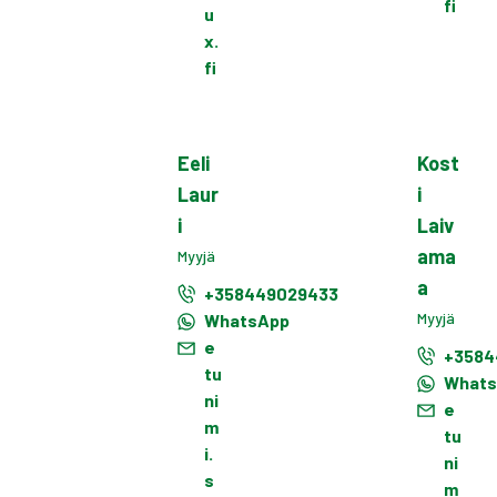
fi
u
x.
fi
Eeli
Kost
Laur
i
i
Laiv
ama
Myyjä
a
+358449029433
Myyjä
WhatsApp
e
+3584
tu
What
ni
e
m
tu
i.
ni
s
m