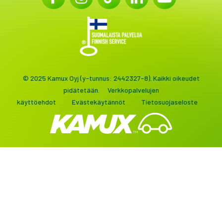
© 2025 Kamux Oyj (y-tunnus: 2442327-8). Kaikki oikeudet
pidätetään.
Verkkopalvelujen
käyttöehdot
Evästekäytännöt
Tietosuojaseloste