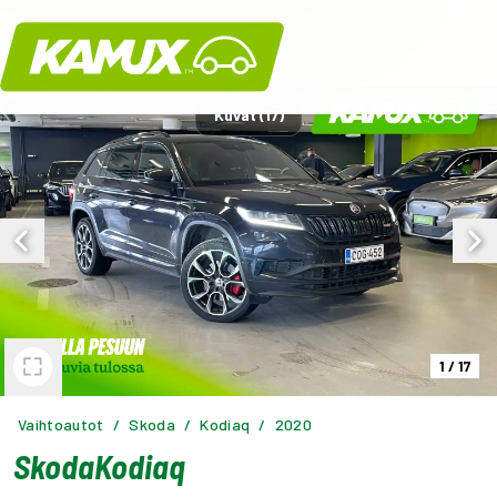
Kamux
Kuvat (17)
1
/
17
Vaihtoautot
/
Skoda
/
Kodiaq
/
2020
Skoda
Kodiaq