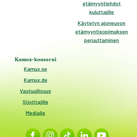
etämyyntiehdot
kuluttajille
Käytetyn ajoneuvon
etämyyntisopimuksen
peruuttaminen
Kamux-konserni
Kamux.se
Kamux.de
Vastuullisuus
Sijoittajille
Medialle