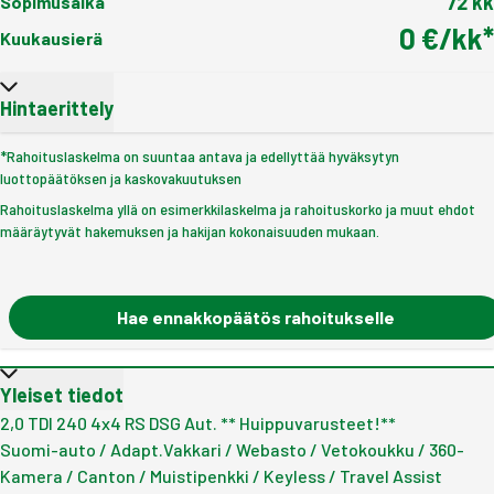
72
kk
Sopimusaika
0
€/kk*
Kuukausierä
Hintaerittely
*
Rahoituslaskelma on suuntaa antava ja edellyttää hyväksytyn
luottopäätöksen ja kaskovakuutuksen
Rahoituslaskelma yllä on esimerkkilaskelma ja rahoituskorko ja muut ehdot
määräytyvät hakemuksen ja hakijan kokonaisuuden mukaan.
Hae ennakkopäätös rahoitukselle
Yleiset tiedot
2,0 TDI 240 4x4 RS DSG Aut. ** Huippuvarusteet!**
Suomi-auto / Adapt.Vakkari / Webasto / Vetokoukku / 360-
Kamera / Canton / Muistipenkki / Keyless / Travel Assist