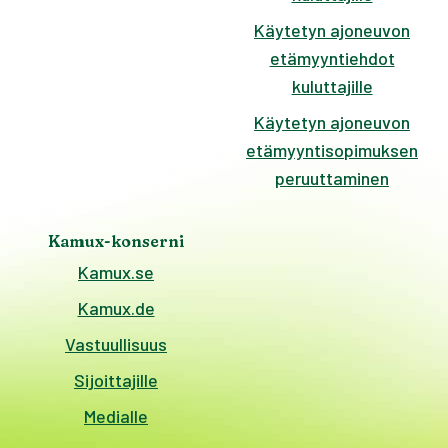
Käytetyn ajoneuvon
etämyyntiehdot
kuluttajille
Käytetyn ajoneuvon
etämyyntisopimuksen
peruuttaminen
Kamux-konserni
Kamux.se
Kamux.de
Vastuullisuus
Sijoittajille
Medialle