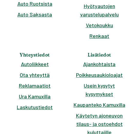
Auto Ruotsista
Hyötyautojen
Auto Saksasta
varustelupalvelu
Vetokoukku
Renkaat
Yhteystiedot
Lisätiedot
Autoliikkeet
Ajankohtaista
Ota yhteyttä
Poikkeusaukioloajat
Reklamaatiot
Usein kysytyt
kysymykset
Ura Kamuxilla
Kaupanteko Kamuxilla
Laskutustiedot
Käytetyn ajoneuvon
tilaus- ja ostoehdot
kuluttajille