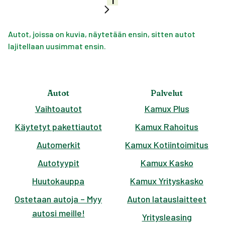
1
Autot, joissa on kuvia, näytetään ensin, sitten autot
lajitellaan uusimmat ensin.
Autot
Palvelut
Vaihtoautot
Kamux Plus
Käytetyt pakettiautot
Kamux Rahoitus
Automerkit
Kamux Kotiintoimitus
Autotyypit
Kamux Kasko
Huutokauppa
Kamux Yrityskasko
Ostetaan autoja – Myy
Auton latauslaitteet
autosi meille!
Yritysleasing