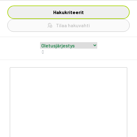
Hakukriteerit
Tilaa hakuvahti