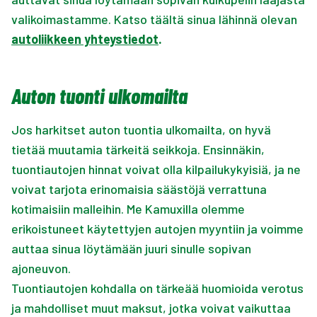
valikoimastamme. Katso täältä sinua lähinnä olevan
autoliikkeen yhteystiedot
.
Auton tuonti ulkomailta
Jos harkitset auton tuontia ulkomailta, on hyvä
tietää muutamia tärkeitä seikkoja. Ensinnäkin,
tuontiautojen hinnat voivat olla kilpailukykyisiä, ja ne
voivat tarjota erinomaisia säästöjä verrattuna
kotimaisiin malleihin. Me Kamuxilla olemme
erikoistuneet käytettyjen autojen myyntiin ja voimme
auttaa sinua löytämään juuri sinulle sopivan
ajoneuvon.
Tuontiautojen kohdalla on tärkeää huomioida verotus
ja mahdolliset muut maksut, jotka voivat vaikuttaa