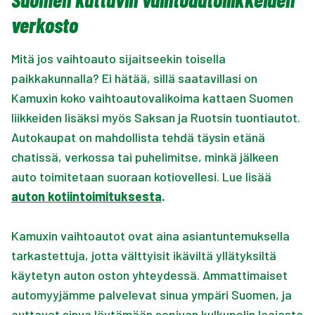
verkosto
Mitä jos vaihtoauto sijaitseekin toisella
paikkakunnalla? Ei hätää, sillä saatavillasi on
Kamuxin koko vaihtoautovalikoima kattaen Suomen
liikkeiden lisäksi myös Saksan ja Ruotsin tuontiautot.
Autokaupat on mahdollista tehdä täysin etänä
chatissä, verkossa tai puhelimitse, minkä jälkeen
auto toimitetaan suoraan kotiovellesi. Lue lisää
auton kotiintoimituksesta
.
Kamuxin vaihtoautot ovat aina asiantuntemuksella
tarkastettuja, jotta välttyisit ikäviltä yllätyksiltä
käytetyn auton oston yhteydessä. Ammattimaiset
automyyjämme palvelevat sinua ympäri Suomen, ja
auttavat sinua löytämään sopivan kulkupelin laajasta