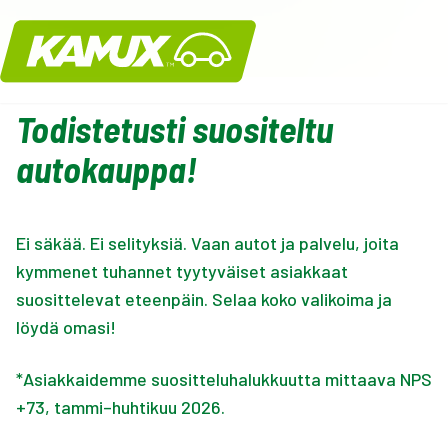
Kamux
Todistetusti suositeltu
autokauppa!
Ei säkää. Ei selityksiä. Vaan autot ja palvelu, joita
kymmenet tuhannet tyytyväiset asiakkaat
suosittelevat eteenpäin. Selaa koko valikoima ja
löydä omasi!
*Asiakkaidemme suositteluhalukkuutta mittaava NPS
+73, tammi–huhtikuu 2026.