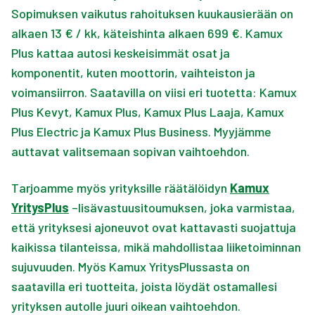
Sopimuksen vaikutus rahoituksen kuukausierään on
alkaen 13 € / kk, käteishinta alkaen 699 €. Kamux
Plus kattaa autosi keskeisimmät osat ja
komponentit, kuten moottorin, vaihteiston ja
voimansiirron. Saatavilla on viisi eri tuotetta: Kamux
Plus Kevyt, Kamux Plus, Kamux Plus Laaja, Kamux
Plus Electric ja Kamux Plus Business. Myyjämme
auttavat valitsemaan sopivan vaihtoehdon.
Tarjoamme myös yrityksille räätälöidyn
Kamux
YritysPlus
–lisävastuusitoumuksen, joka varmistaa,
että yrityksesi ajoneuvot ovat kattavasti suojattuja
kaikissa tilanteissa, mikä mahdollistaa liiketoiminnan
sujuvuuden. Myös Kamux YritysPlussasta on
saatavilla eri tuotteita, joista löydät ostamallesi
yrityksen autolle juuri oikean vaihtoehdon.