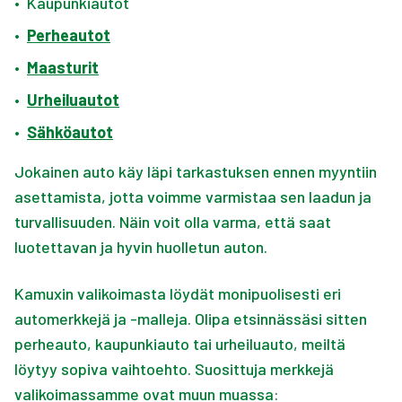
•
Kaupunkiautot
•
Perheautot
•
Maasturit
•
Urheiluautot
•
Sähköautot
Jokainen auto käy läpi tarkastuksen ennen myyntiin
asettamista, jotta voimme varmistaa sen laadun ja
turvallisuuden. Näin voit olla varma, että saat
luotettavan ja hyvin huolletun auton.
Kamuxin valikoimasta löydät monipuolisesti eri
automerkkejä ja -malleja. Olipa etsinnässäsi sitten
perheauto, kaupunkiauto tai urheiluauto, meiltä
löytyy sopiva vaihtoehto. Suosittuja merkkejä
valikoimassamme ovat muun muassa: