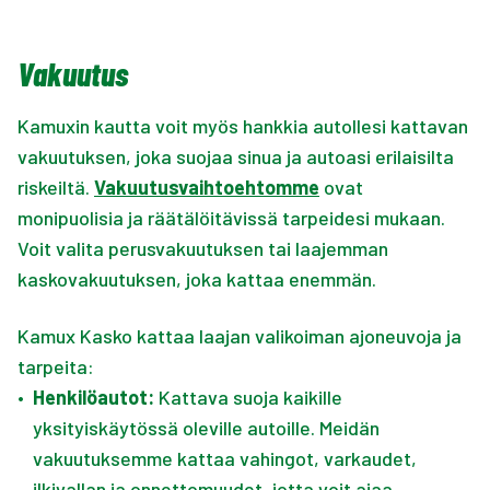
Vakuutus
Kamuxin kautta voit myös hankkia autollesi kattavan
vakuutuksen, joka suojaa sinua ja autoasi erilaisilta
riskeiltä.
Vakuutusvaihtoehtomme
ovat
monipuolisia ja räätälöitävissä tarpeidesi mukaan.
Voit valita perusvakuutuksen tai laajemman
kaskovakuutuksen, joka kattaa enemmän.
Kamux Kasko kattaa laajan valikoiman ajoneuvoja ja
tarpeita:
•
Henkilöautot:
Kattava suoja kaikille
yksityiskäytössä oleville autoille. Meidän
vakuutuksemme kattaa vahingot, varkaudet,
ilkivallan ja onnettomuudet, jotta voit ajaa