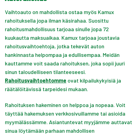
Vaihtoauto on mahdollista ostaa myös Kamux
rahoituksella jopa ilman käsirahaa. Suosittu
rahoitusmahdollisuus tarjoaa sinulle jopa 72
kuukautta maksuaikaa. Kamux tarjoaa joustavia
rahoitusvaihtoehtoja, jotka tekevät auton
hankinnasta helpompaa ja edullisempaa. Meidän
kauttamme voit saada rahoituksen, joka sopii juuri
sinun taloudelliseen tilanteeseesi.
Rahoitusvaihtoehtomme
ovat kilpailukykyisiä ja
räätälöitävissä tarpeidesi mukaan.
Rahoituksen hakeminen on helppoa ja nopeaa. Voit
täyttää hakemuksen verkkosivuillamme tai asioida
myymälässämme. Asiantuntevat myyjämme auttavat
sinua löytämään parhaan mahdollisen