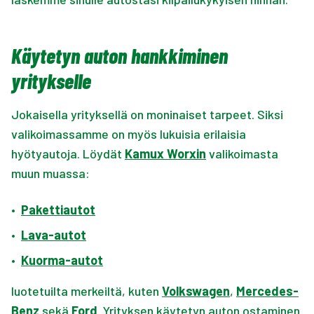
Käytetyn auton hankkiminen
yritykselle
Jokaisella yrityksellä on moninaiset tarpeet. Siksi
valikoimassamme on myös lukuisia erilaisia
hyötyautoja. Löydät
Kamux Worxin
valikoimasta
muun muassa:
•
Pakettiautot
•
Lava-autot
•
Kuorma-autot
luotetuilta merkeiltä, kuten
Volkswagen
,
Mercedes-
Benz
sekä
Ford
. Yrityksen käytetyn auton ostaminen