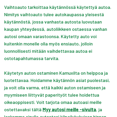
Vaihtoauto tarkoittaa käytännössä käytettyä autoa.
Nimitys vaihtoauto tulee autokaupassa yleisestä
käytännöstä, jossa vanhasta autosta luovutaan
kaupan yhteydessä, autoliikkeen ostaessa vanhan
autosi omaan varastoonsa. Käytetty auto voi
kuitenkin monelle olla myös ensiauto, jolloin
luonnollisesti mitään vaihdettavaa autoa ei
ostotapahtumassa tarvita.
Käytetyn auton ostaminen Kamuxilta on helppoa ja
luotettavaa. Hoidamme käytännön asiat puolestasi,
ja voit olla varma, että kaikki auton ostamiseen ja
myymiseen liittyvät paperityöt tulee hoidettua
oikeaoppisesti. Voit tarjota omaa autoasi meille
ostettavaksi tältä
Myy autosi meille -sivulta
, ja
laskemme sinulle autostasi kilpailukykyisen hinnan.