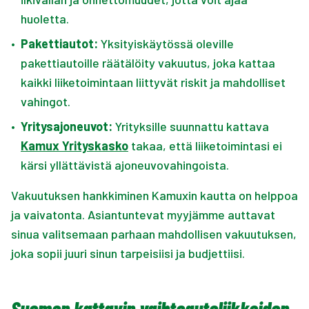
huoletta.
•
Pakettiautot:
Yksityiskäytössä oleville
pakettiautoille räätälöity vakuutus, joka kattaa
kaikki liiketoimintaan liittyvät riskit ja mahdolliset
vahingot.
•
Yritysajoneuvot:
Yrityksille suunnattu kattava
Kamux Yrityskasko
takaa, että liiketoimintasi ei
kärsi yllättävistä ajoneuvovahingoista.
Vakuutuksen hankkiminen Kamuxin kautta on helppoa
ja vaivatonta. Asiantuntevat myyjämme auttavat
sinua valitsemaan parhaan mahdollisen vakuutuksen,
joka sopii juuri sinun tarpeisiisi ja budjettiisi.
Suomen kattavin vaihtoautoliikkeiden