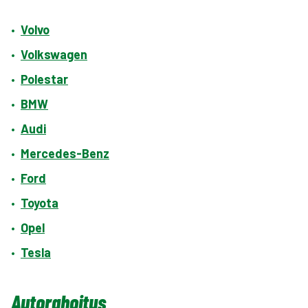
•
Volvo
•
Volkswagen
•
Polestar
•
BMW
•
Audi
•
Mercedes-Benz
•
Ford
•
Toyota
•
Opel
•
Tesla
Autorahoitus