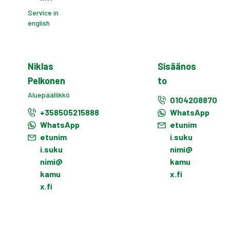
Service in
english
Niklas
Sisäänos
Pelkonen
to
Aluepäällikkö
0104208870
+358505215888
WhatsApp
WhatsApp
etunim
etunim
i.suku
i.suku
nimi@
nimi@
kamu
kamu
x.fi
x.fi