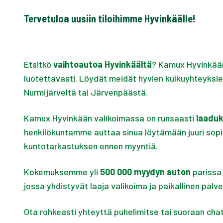
Tervetuloa uusiin tiloihimme Hyvinkäälle!
Etsitkö
vaihtoautoa Hyvinkäältä
? Kamux Hyvinkään 
luotettavasti. Löydät meidät hyvien kulkuyhteyksien
Nurmijärveltä tai Järvenpäästä.
Kamux Hyvinkään valikoimassa on runsaasti
laaduk
henkilökuntamme auttaa sinua löytämään juuri sopi
kuntotarkastuksen ennen myyntiä.
Kokemuksemme yli
500 000 myydyn auton
parissa
jossa yhdistyvät laaja valikoima ja paikallinen pal
Ota rohkeasti yhteyttä puhelimitse tai suoraan cha