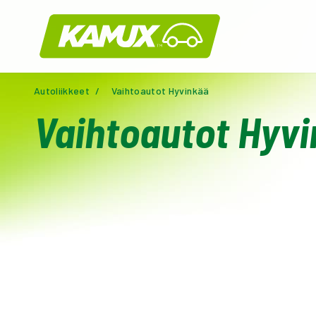
Kamux
Autoliikkeet
/
Vaihtoautot Hyvinkää
Vaihtoautot Hyv