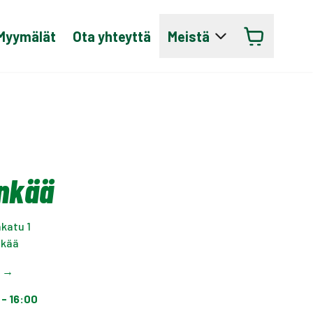
Myymälät
Ota yhteyttä
Meistä
nkää
katu 1
nkää
t
→
 - 16:00