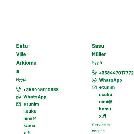
Eetu-
Sasu
Ville
Müller
Arkioma
Myyjä
a
+358447017772
Myyjä
WhatsApp
etunim
+358449010988
i.suku
WhatsApp
nimi@
etunim
kamu
i.suku
x.fi
nimi@
Service in
kamu
english
x.fi