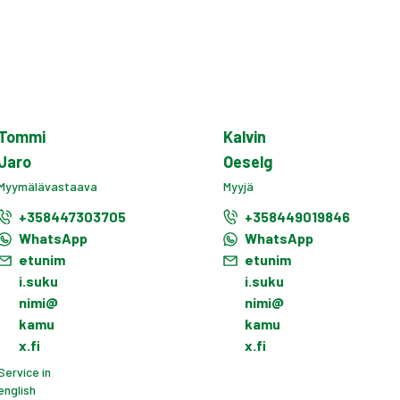
Tommi
Kalvin
Jaro
Oeselg
Myymälävastaava
Myyjä
+358447303705
+358449019846
WhatsApp
WhatsApp
etunim
etunim
i.suku
i.suku
nimi@
nimi@
kamu
kamu
x.fi
x.fi
Service in
english