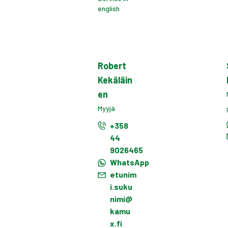
english
Robert
Kekäläin
en
Myyjä
+358
44
9026465
WhatsApp
etunim
i.suku
nimi@
kamu
x.fi