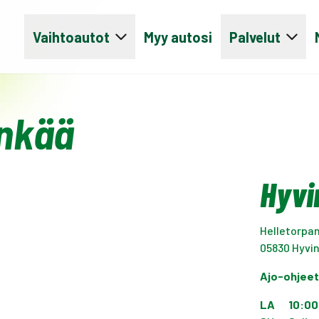
Vaihtoautot
Myy autosi
Palvelut
inkää
Hyvi
Helletorpan
05830
Hyvi
Ajo-ohjee
LA
10:00