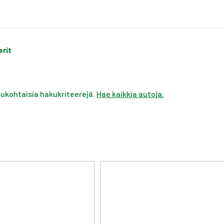
erit
ivukohtaisia hakukriteerejä.
Hae kaikkia autoja.