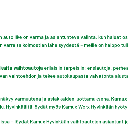
autoliike on varma ja asiantunteva valinta, kun haluat os
 varrelta kolmostien läheisyydestä – meille on helppo tull
kaita vaihtoautoja
erilaisiin tarpeisiin: ensiautoja, perh
van vaihtoehdon ja tekee autokaupasta vaivatonta alusta 
 näkyy varmuutena ja asiakkaiden luottamuksena.
Kamux 
velu. Hyvinkäältä löydät myös
Kamux Worx Hyvinkään
hyöty
tissa – löydät Kamux Hyvinkään vaihtoautojen asiantuntijo