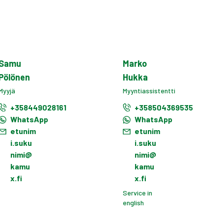
Samu
Marko
Pölönen
Hukka
Myyjä
Myyntiassistentti
+358449028161
+358504369535
WhatsApp
WhatsApp
etunim
etunim
i.suku
i.suku
nimi@
nimi@
kamu
kamu
x.fi
x.fi
Service in
english