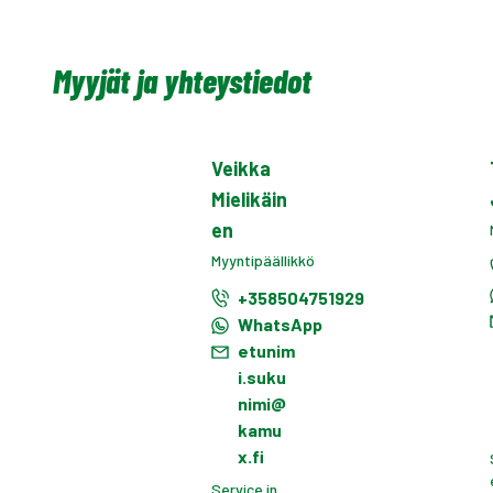
Myyjät ja yhteystiedot
Veikka
Mielikäin
en
Myyntipäällikkö
+358504751929
WhatsApp
etunim
i.suku
nimi@
kamu
x.fi
Service in