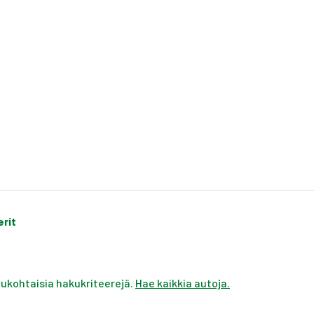
erit
ivukohtaisia hakukriteerejä.
Hae kaikkia autoja.