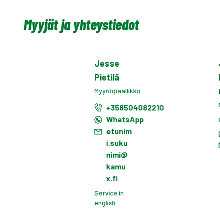
Myyjät ja yhteystiedot
Jesse
Pietilä
Myyntipäällikkö
+358504082210
WhatsApp
etunim
i.suku
nimi@
kamu
x.fi
Service in
english