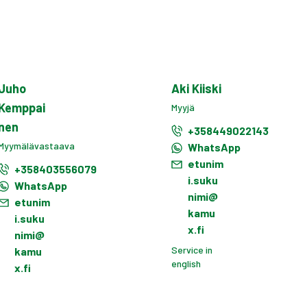
Juho
Aki Kiiski
Kemppai
Myyjä
nen
+358449022143
Myymälävastaava
WhatsApp
etunim
+358403556079
i.suku
WhatsApp
nimi@
etunim
kamu
i.suku
x.fi
nimi@
Service in
kamu
english
x.fi