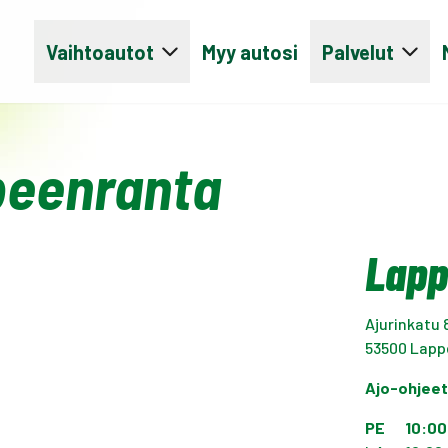
Vaihtoautot
Myy autosi
Palvelut
peenranta
Lapp
Ajurinkatu 
53500
Lapp
Ajo-ohjee
PE
10:00