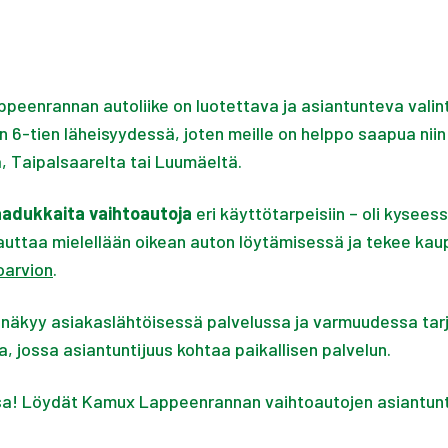
peenrannan autoliike on luotettava ja asiantunteva valin
n 6-tien läheisyydessä, joten meille on helppo saapua nii
, Taipalsaarelta tai Luumäeltä.
aadukkaita vaihtoautoja
eri käyttötarpeisiin – oli kysee
uttaa mielellään oikean auton löytämisessä ja tekee kau
oarvion
.
näkyy asiakaslähtöisessä palvelussa ja varmuudessa tarjot
 jossa asiantuntijuus kohtaa paikallisen palvelun.
ssa! Löydät Kamux Lappeenrannan vaihtoautojen asiantunti