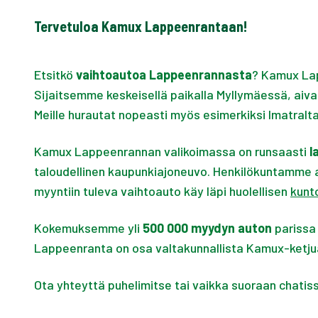
Tervetuloa Kamux Lappeenrantaan!
Etsitkö
vaihtoautoa Lappeenrannasta
? Kamux Lap
Sijaitsemme keskeisellä paikalla Myllymäessä, aiva
Meille hurautat nopeasti myös esimerkiksi Imatralta
Kamux Lappeenrannan valikoimassa on runsaasti
l
taloudellinen kaupunkiajoneuvo. Henkilökuntamme a
myyntiin tuleva vaihtoauto käy läpi huolellisen
kunt
Kokemuksemme yli
500 000 myydyn auton
parissa 
Lappeenranta on osa valtakunnallista Kamux-ketjua,
Ota yhteyttä puhelimitse tai vaikka suoraan chati