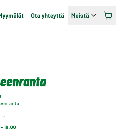
Myymälät
Ota yhteyttä
Meistä
eenranta
8
eenranta
t
→
 - 18:00