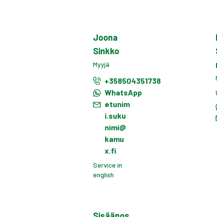
Joona
Sinkko
Myyjä
+358504351738
WhatsApp
etunim
i.suku
nimi@
kamu
x.fi
Service in
english
Sisäänos