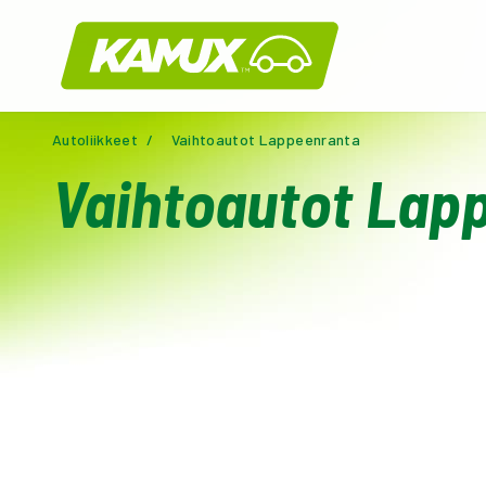
Kamux
Autoliikkeet
/
Vaihtoautot Lappeenranta
Vaihtoautot Lap