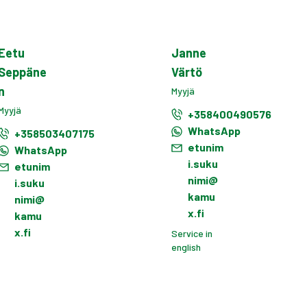
Eetu
Janne
Seppäne
Värtö
n
Myyjä
Myyjä
+358400490576
WhatsApp
+358503407175
etunim
WhatsApp
i.suku
etunim
nimi@
i.suku
kamu
nimi@
x.fi
kamu
x.fi
Service in
english