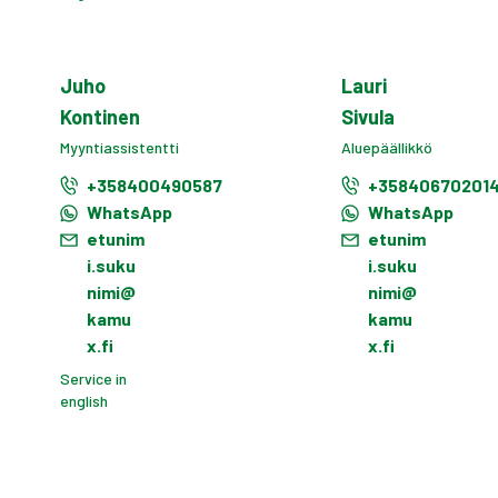
Juho
Lauri
Kontinen
Sivula
Myyntiassistentti
Aluepäällikkö
+358400490587
+35840670201
WhatsApp
WhatsApp
etunim
etunim
i.suku
i.suku
nimi@
nimi@
kamu
kamu
x.fi
x.fi
Service in
english