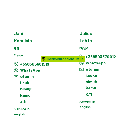
Jani
Julius
Kapulain
Lehto
en
Myyjä
Myyjä
+35850337001
Sähköautoasiantuntija
WhatsApp
+358505681519
etunim
WhatsApp
i.suku
etunim
nimi@
i.suku
kamu
nimi@
x.fi
kamu
x.fi
Service in
english
Service in
english