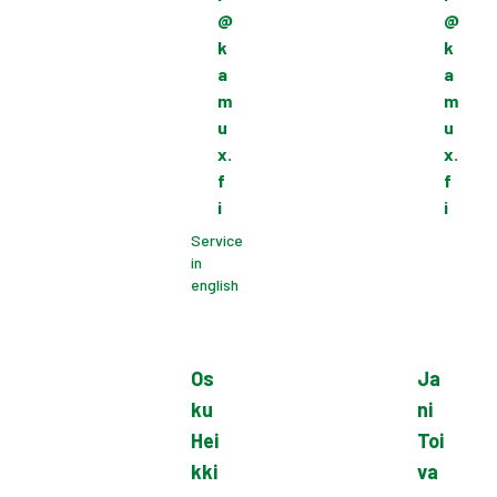
@
@
k
k
a
a
m
m
u
u
x.
x.
f
f
i
i
Service
in
english
Os
Ja
ku
ni
Hei
Toi
kki
va