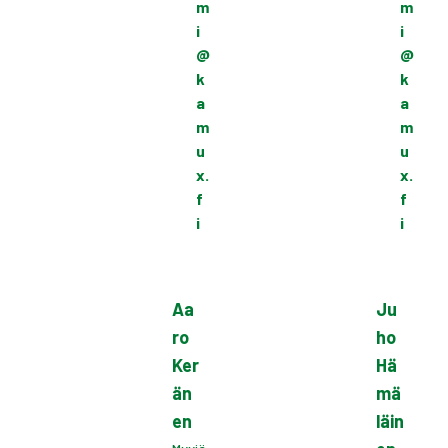
m
m
i
i
@
@
k
k
a
a
m
m
u
u
x.
x.
f
f
i
i
Aa
Ju
ro
ho
Ker
Hä
än
mä
en
läin