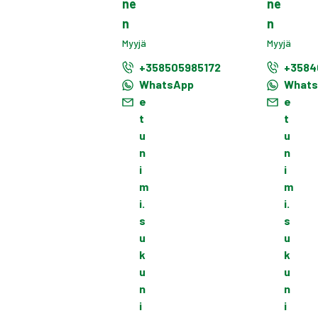
ne
ne
n
n
Myyjä
Myyjä
+358505985172
+3584
WhatsApp
What
e
e
t
t
u
u
n
n
i
i
m
m
i.
i.
s
s
u
u
k
k
u
u
n
n
i
i