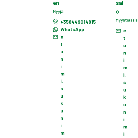
en
sal
o
Myyjä
Myyntiassis
+358449014815
WhatsApp
e
e
t
t
u
u
n
n
i
i
m
m
i.
i.
s
s
u
u
k
k
u
u
n
n
i
i
m
m
i