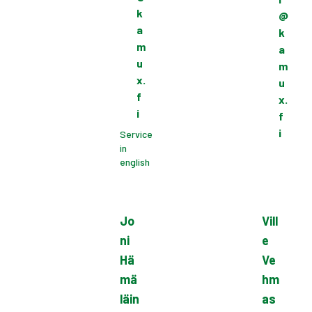
k
@
a
k
m
a
u
m
x.
u
f
x.
i
f
i
Service
in
english
Jo
Vill
ni
e
Hä
Ve
mä
hm
läin
as