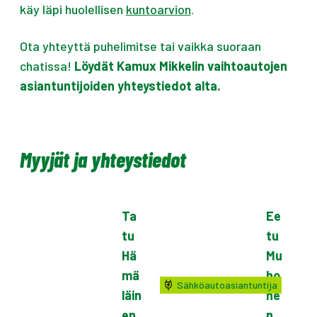
käy läpi huolellisen
kuntoarvion
.
Ota yhteyttä puhelimitse tai vaikka suoraan
chatissa!
Löydät Kamux Mikkelin vaihtoautojen
asiantuntijoiden yhteystiedot alta.
Myyjät ja yhteystiedot
Ta
Ee
tu
tu
Hä
Mu
mä
ho
Sähköautoasiantuntija
läin
ne
en
n