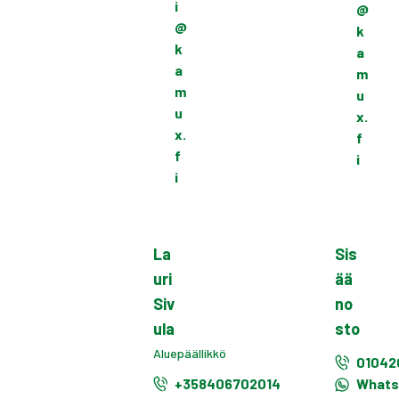
i
@
@
k
k
a
a
m
m
u
u
x.
x.
f
f
i
i
La
Sis
uri
ää
Siv
no
ula
sto
Aluepäällikkö
01042
+358406702014
What