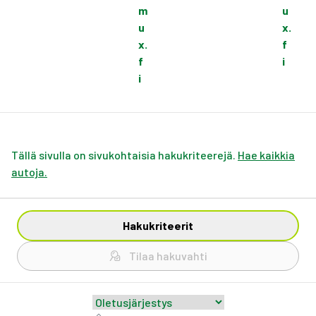
m
u
u
x.
x.
f
f
i
i
Tällä sivulla on sivukohtaisia hakukriteerejä.
Hae kaikkia
autoja.
Hakukriteerit
Tilaa hakuvahti