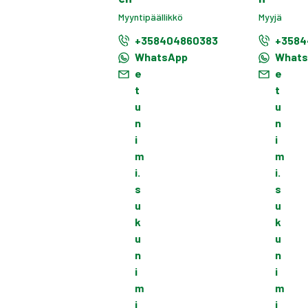
Myyntipäällikkö
Myyjä
+358404860383
+3584
WhatsApp
What
e
e
t
t
u
u
n
n
i
i
m
m
i.
i.
s
s
u
u
k
k
u
u
n
n
i
i
m
m
i
i