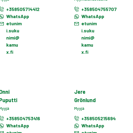
+358505714412
+358504755707
WhatsApp
WhatsApp
etunim
etunim
i.suku
i.suku
nimi@
nimi@
kamu
kamu
x.fi
x.fi
Onni
Jere
Puputti
Grönlund
Myyjä
Myyjä
+358504753416
+358505215694
WhatsApp
WhatsApp
etunim
etunim