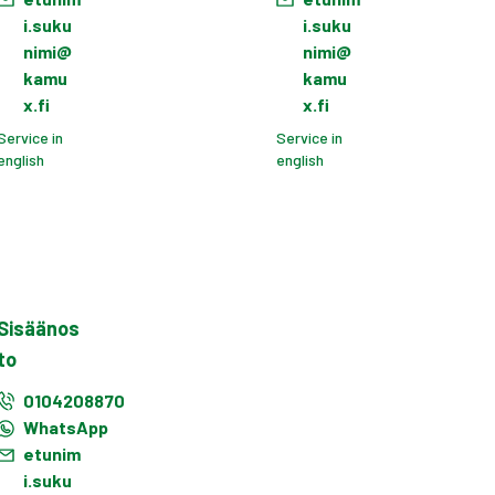
i.suku
i.suku
nimi@
nimi@
kamu
kamu
x.fi
x.fi
Service in
Service in
english
english
Sisäänos
to
0104208870
WhatsApp
etunim
i.suku