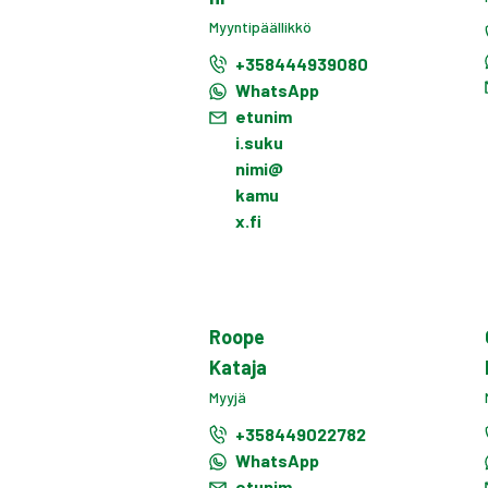
Myyntipäällikkö
+358444939080
WhatsApp
etunim
i.suku
nimi@
kamu
x.fi
Roope
Kataja
Myyjä
+358449022782
WhatsApp
etunim