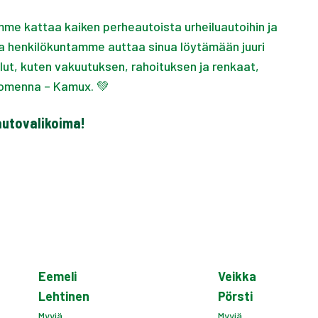
amme kattaa kaiken perheautoista urheiluautoihin ja
eva henkilökuntamme auttaa sinua löytämään juuri
velut, kuten vakuutuksen, rahoituksen ja renkaat,
 huomenna – Kamux. 💚
utovalikoima!
Eemeli
Veikka
Lehtinen
Pörsti
Myyjä
Myyjä