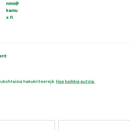
nimi@
kamu
x.fi
erit
ivukohtaisia hakukriteerejä.
Hae kaikkia autoja.