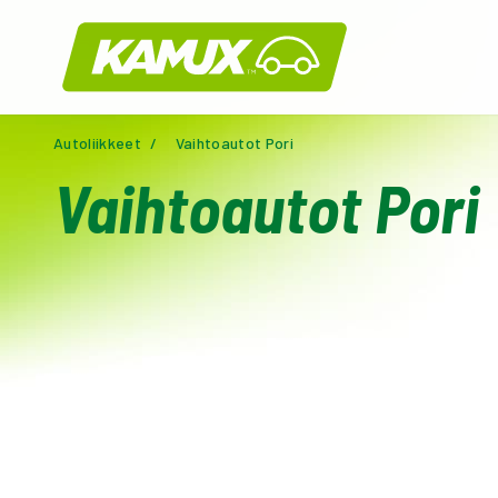
Kamux
Autoliikkeet
/
Vaihtoautot Pori
Vaihtoautot Pori