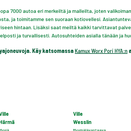
opa 7000 autoa eri merkeiltä ja malleilta, joten valikoim
rkosta, ja toimitamme sen suoraan kotiovellesi. Asiantunt
kyiseen hintaan. Lisäksi saat meiltä kaikki tarvittavat pal
elposti ja turvallisesti. Autosuhteiden asialla tänään ja
yajoneuvoja. Käy katsomassa
Kamux Worx Pori HYA:n
a
Ville
Ville
Härmä
Wesslin
Myyjä
Myymälävastaava