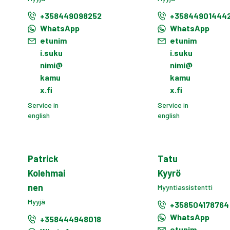
+358449098252
+35844901444
WhatsApp
WhatsApp
etunim
etunim
i.suku
i.suku
nimi@
nimi@
kamu
kamu
x.fi
x.fi
Service in
Service in
english
english
Patrick
Tatu
Kolehmai
Kyyrö
nen
Myyntiassistentti
Myyjä
+358504178764
WhatsApp
+358444948018
etunim