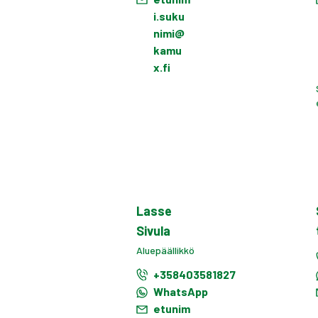
i.suku
nimi@
kamu
x.fi
Lasse
Sivula
Aluepäällikkö
+358403581827
WhatsApp
etunim