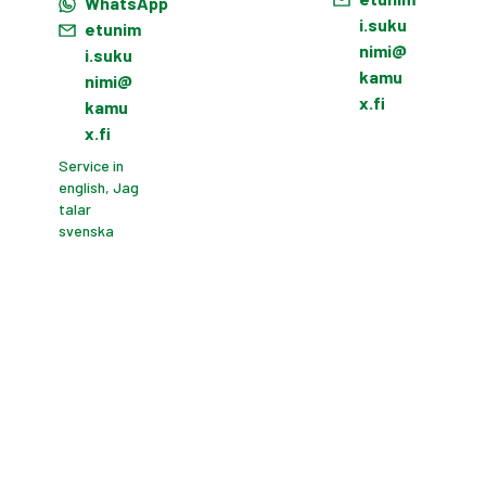
WhatsApp
i.suku
etunim
nimi@
i.suku
kamu
nimi@
x.fi
kamu
x.fi
Service in
english, Jag
talar
svenska