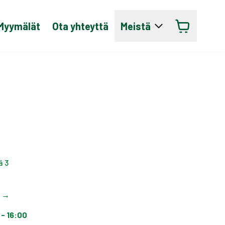
Myymälät
Ota yhteyttä
Meistä
ä 3
t
→
 - 16:00