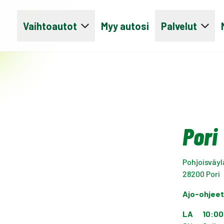
Vaihtoautot
Myy autosi
Palvelut
Pori
Pohjoisväyl
28200
Pori
Ajo-ohjee
LA
10:00