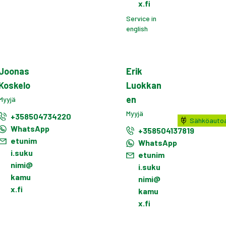
x.fi
Service in
english
Joonas
Erik
Koskelo
Luokkan
en
Myyjä
Myyjä
+358504734220
Sähköautoa
WhatsApp
+358504137819
etunim
WhatsApp
i.suku
etunim
nimi@
i.suku
kamu
nimi@
x.fi
kamu
x.fi