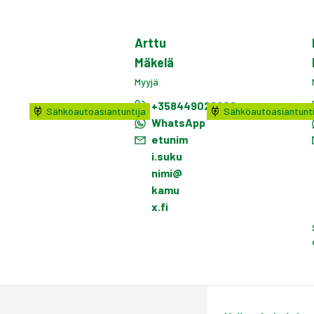
Arttu
Mäkelä
Myyjä
+358449022802
Sähköautoasiantuntija
Sähköautoasiantunti
WhatsApp
etunim
i.suku
nimi@
kamu
x.fi