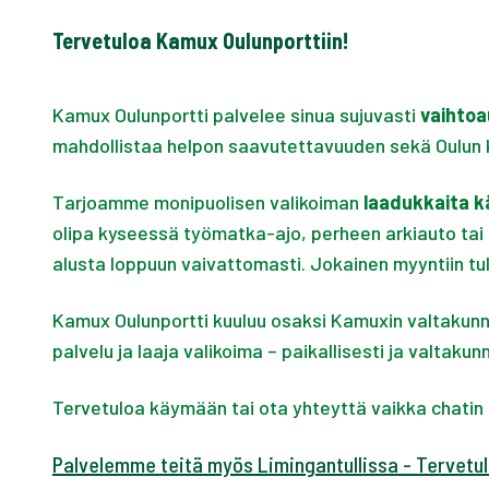
Tervetuloa Kamux Oulunporttiin!
Kamux Oulunportti palvelee sinua sujuvasti
vaihtoa
mahdollistaa helpon saavutettavuuden sekä Oulun 
Tarjoamme monipuolisen valikoiman
laadukkaita k
olipa kyseessä työmatka-ajo, perheen arkiauto tai
alusta loppuun vaivattomasti. Jokainen myyntiin tul
Kamux Oulunportti kuuluu osaksi Kamuxin valtakunnal
palvelu ja laaja valikoima – paikallisesti ja valtakunn
Tervetuloa käymään tai ota yhteyttä vaikka chatin
Palvelemme teitä myös Limingantullissa - Tervetu