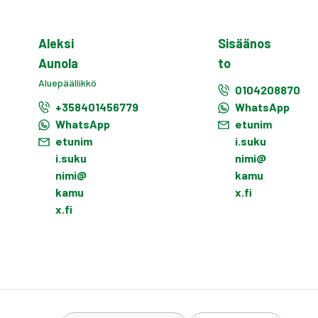
Aleksi
Sisäänos
Aunola
to
Aluepäällikkö
0104208870
+358401456779
WhatsApp
WhatsApp
etunim
etunim
i.suku
i.suku
nimi@
nimi@
kamu
kamu
x.fi
x.fi