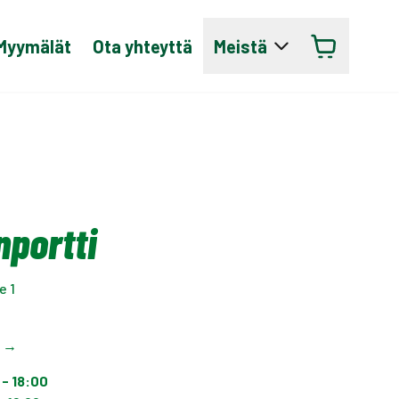
Myymälät
Ota yhteyttä
Meistä
nportti
e 1
t
→
 - 18:00