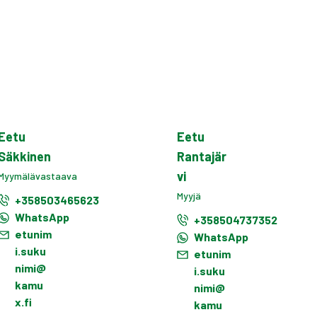
Eetu
Eetu
Säkkinen
Rantajär
vi
Myymälävastaava
Myyjä
+358503465623
WhatsApp
+358504737352
etunim
WhatsApp
i.suku
etunim
nimi@
i.suku
kamu
nimi@
x.fi
kamu