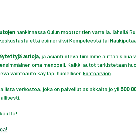
utojen
hankinnassa Oulun moottoritien varrella, lähellä Ru
keskustasta että esimerkiksi Kempeleestä tai Haukiputaa
äytettyjä autoja
, ja asiantunteva tiimimme auttaa sinua v
 ensimmäinen oma menopeli. Kaikki autot tarkistetaan huo
eva vaihtoauto käy läpi huolellisen
kuntoarvion
.
lista verkostoa, joka on palvellut asiakkaita jo yli
500 0
allisesti.
 kautta!
loa!