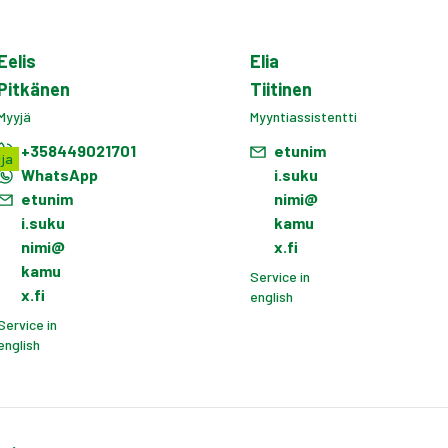
Eelis
Elia
Pitkänen
Tiitinen
Myyjä
Myyntiassistentti
+358449021701
etunim
ja
WhatsApp
i.suku
etunim
nimi@
i.suku
kamu
nimi@
x.fi
kamu
Service in
x.fi
english
Service in
english