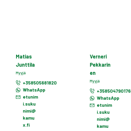
Matias
Verneri
Junttila
Pekkarin
en
Myyjä
Myyjä
+358505681820
WhatsApp
+358504790176
etunim
WhatsApp
i.suku
etunim
nimi@
i.suku
kamu
nimi@
x.fi
kamu