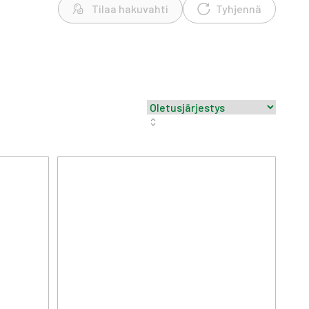
Tilaa hakuvahti
Tyhjennä