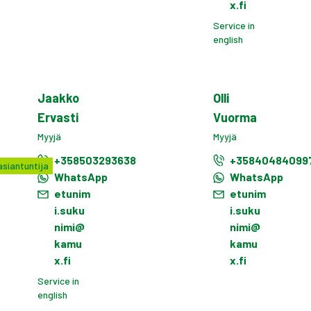
x.fi
Service in
english
Jaakko
Olli
Ervasti
Vuorma
Myyjä
Myyjä
+358503293638
+35840484099
siantuntija
WhatsApp
WhatsApp
etunim
etunim
i.suku
i.suku
nimi@
nimi@
kamu
kamu
x.fi
x.fi
Service in
english