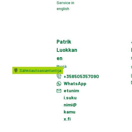
Service in
english
Patrik
Luokkan
en
Myyjä
Sähköautoasiantuntija
+358505357090
WhatsApp
etunim
i.suku
nimi@
kamu
x.fi