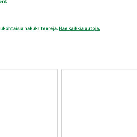
erit
ivukohtaisia hakukriteerejä.
Hae kaikkia autoja.