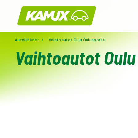
Kamux
Autoliikkeet
/
Vaihtoautot Oulu Oulunportti
Vaihtoautot Oulu