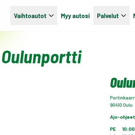
Vaihtoautot
Myy autosi
Palvelut
 Oulunportti
Oulu
Portinkaarr
90410
Oulu
Ajo-ohjee
PE
10:00