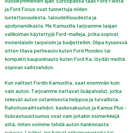
vuosikymmenien ajan. Euroopassa taas Ford Fiesta
ja Ford Focus ovat tunnettuja niiden
luotettavuudesta, taloudellisuudesta ja
ajodynamiikasta. Me Kamuxilla tarjoamme laajan
valikoiman käytettyjä Ford-malleja, jotka sopivat
monenlaisiin tarpeisiin ja budjetteihin. Olipa kyseessä
sitten tilava perheauto kuten Ford Mondeo tai
kompakti kaupunkiauto kuten Ford Ka, löydät meiltä
sopivan vaihtoehdon.
Kun valitset Fordin Kamuxilta, saat enemmän kuin
vain auton. Tarjoamme kattavat lisäpalvelut, jotka
tekevät auton ostamisesta helppoa ja turvallista.
Rahoitusvaihtoehdot, kaskovakuutus ja Kamux Plus -
lisävastuusitoumus ovat vain joitakin esimerkkejä
siitä, miten voimme tehdä auton hankinnasta
sujuvaa. Lisäksi, jos haluat erityisvarusteita tai