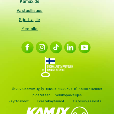
Kamux.de
Vastuullisuus
Sijoittajille
Medialle
© 2025 Kamux Oyj (y-tunnus: 2442327-8). Kaikki oikeudet
pidätetään.
Verkkopalvelujen
käyttöehdot
Evästekäytännöt
Tietosuojaseloste