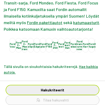
Transit-sarja, Ford Mondeo, Ford Fiesta, Ford Focus
ja Ford F150. Kamuxilta saat Fordin automallit
ilmaisella kotiinkuljetuksella ympäri Suomen! Löydät
meiltä myös
Fordin pakettiautot
sekä
katumaasturit
.
Poikkea katsomaan Kamuxin vaihtoautotarjonta!
Ford
Ford
Ford
Ford
Ford
Ford
C-
Ford
Ford
Ford
Ford
Ford
Ford
Grand
Ford
Ford
Ford
Fo
C-
F-
Fiesta
Focus
Max
EcoSport
Edge
Explorer
F150
Fiesta
Galaxy
Tourneo
Ka+
Kuga
Mondeo
Must
Max
250
Van
Grand
Connect
Tällä sivulla on sivukohtaisia hakukriteerejä.
Hae kaikkia
autoja.
Hakukriteerit
Tilaa hakuvahti