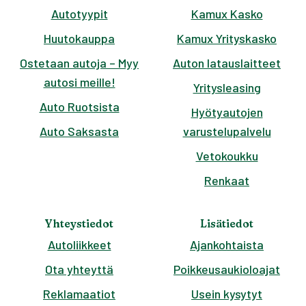
Autotyypit
Kamux Kasko
Huutokauppa
Kamux Yrityskasko
Ostetaan autoja – Myy
Auton latauslaitteet
autosi meille!
Yritysleasing
Auto Ruotsista
Hyötyautojen
Auto Saksasta
varustelupalvelu
Vetokoukku
Renkaat
Yhteystiedot
Lisätiedot
Autoliikkeet
Ajankohtaista
Ota yhteyttä
Poikkeusaukioloajat
Reklamaatiot
Usein kysytyt