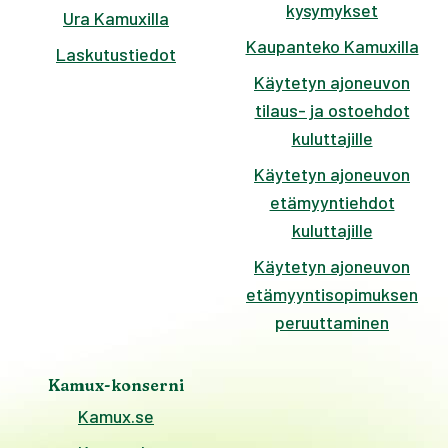
kysymykset
Ura Kamuxilla
Kaupanteko Kamuxilla
Laskutustiedot
Käytetyn ajoneuvon
tilaus- ja ostoehdot
kuluttajille
Käytetyn ajoneuvon
etämyyntiehdot
kuluttajille
Käytetyn ajoneuvon
etämyyntisopimuksen
peruuttaminen
Kamux-konserni
Kamux.se