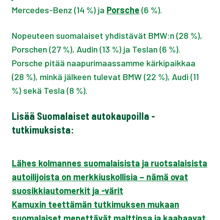
Mercedes-Benz (14 %) ja
Porsche
(6 %).
Nopeuteen suomalaiset yhdistävät BMW:n (28 %),
Porschen (27 %), Audin (13 %) ja Teslan (6 %).
Porsche pitää naapurimaassamme kärkipaikkaa
(28 %), minkä jälkeen tulevat BMW (22 %), Audi (11
%) sekä Tesla (8 %).
Lisää Suomalaiset autokaupoilla -
tutkimuksista:
Lähes kolmannes suomalaisista ja ruotsalaisista
autoilijoista on merkkiuskollisia – nämä ovat
suosikkiautomerkit ja -värit
Kamuxin teettämän tutkimuksen mukaan
suomalaiset menettävät malttinsa ja kaahaavat