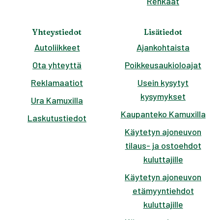
Renkaat
Yhteystiedot
Lisätiedot
Autoliikkeet
Ajankohtaista
Ota yhteyttä
Poikkeusaukioloajat
Reklamaatiot
Usein kysytyt
kysymykset
Ura Kamuxilla
Kaupanteko Kamuxilla
Laskutustiedot
Käytetyn ajoneuvon
tilaus- ja ostoehdot
kuluttajille
Käytetyn ajoneuvon
etämyyntiehdot
kuluttajille