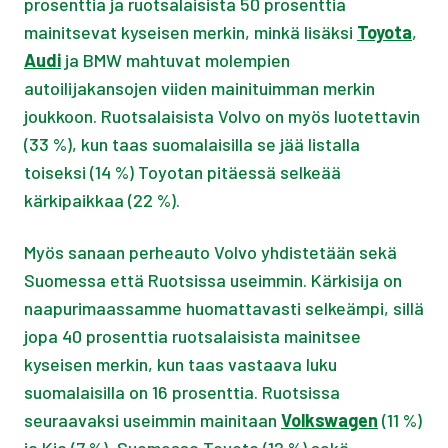
prosenttia ja ruotsalaisista 50 prosenttia
mainitsevat kyseisen merkin, minkä lisäksi
Toyota
,
Audi
ja BMW mahtuvat molempien
autoilijakansojen viiden mainituimman merkin
joukkoon. Ruotsalaisista Volvo on myös luotettavin
(33 %), kun taas suomalaisilla se jää listalla
toiseksi (14 %) Toyotan pitäessä selkeää
kärkipaikkaa (22 %).
Myös sanaan perheauto Volvo yhdistetään sekä
Suomessa että Ruotsissa useimmin. Kärkisija on
naapurimaassamme huomattavasti selkeämpi, sillä
jopa 40 prosenttia ruotsalaisista mainitsee
kyseisen merkin, kun taas vastaava luku
suomalaisilla on 16 prosenttia. Ruotsissa
seuraavaksi useimmin mainitaan
Volkswagen
(11 %)