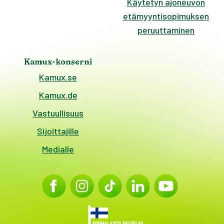
Käytetyn ajoneuvon
etämyyntisopimuksen
peruuttaminen
Kamux-konserni
Kamux.se
Kamux.de
Vastuullisuus
Sijoittajille
Medialle