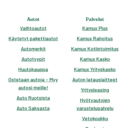
Autot
Palvelut
Vaihtoautot
Kamux Plus
Käytetyt pakettiautot
Kamux Rahoitus
Automerkit
Kamux Kotiintoimitus
Autotyypit
Kamux Kasko
Huutokauppa
Kamux Yrityskasko
Ostetaan autoja – Myy
Auton latauslaitteet
autosi meille!
Yritysleasing
Auto Ruotsista
Hyötyautojen
Auto Saksasta
varustelupalvelu
Vetokoukku