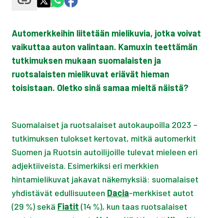
Automerkkeihin liitetään mielikuvia, jotka voivat
vaikuttaa auton valintaan. Kamuxin teettämän
tutkimuksen mukaan suomalaisten ja
ruotsalaisten mielikuvat eriävät hieman
toisistaan. Oletko sinä samaa mieltä näistä?
Suomalaiset ja ruotsalaiset autokaupoilla 2023 –
tutkimuksen tulokset kertovat, mitkä automerkit
Suomen ja Ruotsin autoilijoille tulevat mieleen eri
adjektiiveista. Esimerkiksi eri merkkien
hintamielikuvat jakavat näkemyksiä: suomalaiset
yhdistävät edullisuuteen
Dacia
-merkkiset autot
(29 %) sekä
Fiatit
(14 %), kun taas ruotsalaiset